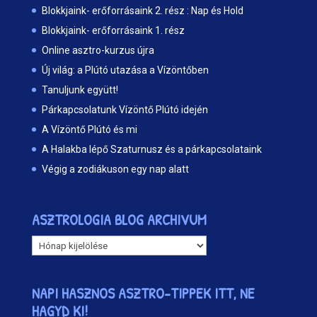
Blokkjaink- erőforrásaink 2. rész : Nap és Hold
Blokkjaink- erőforrásaink 1. rész
Online asztro-kurzus újra
Új világ: a Plútó utazása a Vízöntőben
Tanuljunk együtt!
Párkapcsolatunk Vízöntő Plútó idején
A Vízöntő Plútó és mi
A Halakba lépő Szaturnusz és a párkapcsolataink
Végig a zodiákuson egy nap alatt
ASZTROLOGIA BLOG ARCHIVUM
ASZTROLOGIA
BLOG
ARCHIVUM
NAPI HASZNOS ASZTRO-TIPPEK ITT, NE
HAGYD KI!