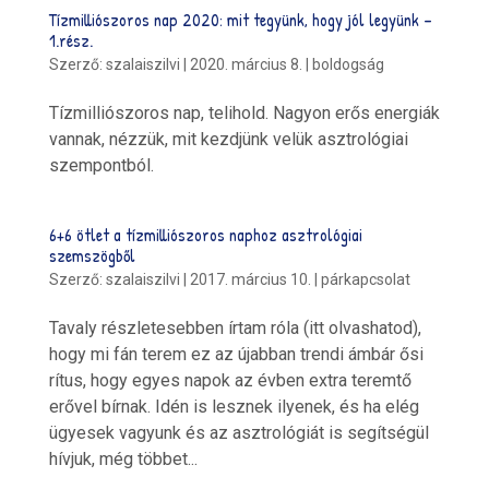
Tízmilliószoros nap 2020: mit tegyünk, hogy jól legyünk –
1.rész.
Szerző:
szalaiszilvi
|
2020. március 8.
|
boldogság
Tízmilliószoros nap, telihold. Nagyon erős energiák
vannak, nézzük, mit kezdjünk velük asztrológiai
szempontból.
6+6 ötlet a tízmilliószoros naphoz asztrológiai
szemszögből
Szerző:
szalaiszilvi
|
2017. március 10.
|
párkapcsolat
Tavaly részletesebben írtam róla (itt olvashatod),
hogy mi fán terem ez az újabban trendi ámbár ősi
rítus, hogy egyes napok az évben extra teremtő
erővel bírnak. Idén is lesznek ilyenek, és ha elég
ügyesek vagyunk és az asztrológiát is segítségül
hívjuk, még többet...