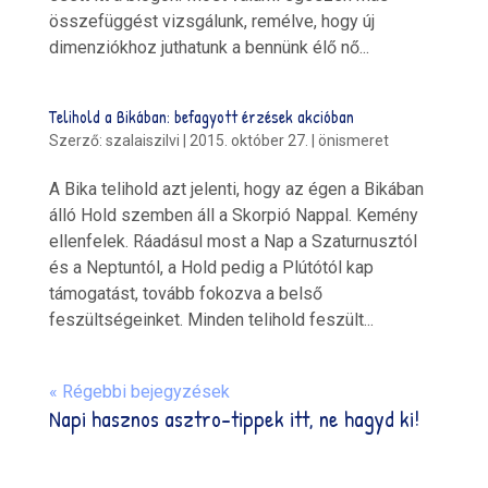
összefüggést vizsgálunk, remélve, hogy új
dimenziókhoz juthatunk a bennünk élő nő...
Telihold a Bikában: befagyott érzések akcióban
Szerző:
szalaiszilvi
|
2015. október 27.
|
önismeret
A Bika telihold azt jelenti, hogy az égen a Bikában
álló Hold szemben áll a Skorpió Nappal. Kemény
ellenfelek. Ráadásul most a Nap a Szaturnusztól
és a Neptuntól, a Hold pedig a Plútótól kap
támogatást, tovább fokozva a belső
feszültségeinket. Minden telihold feszült...
« Régebbi bejegyzések
Napi hasznos asztro-tippek itt, ne hagyd ki!