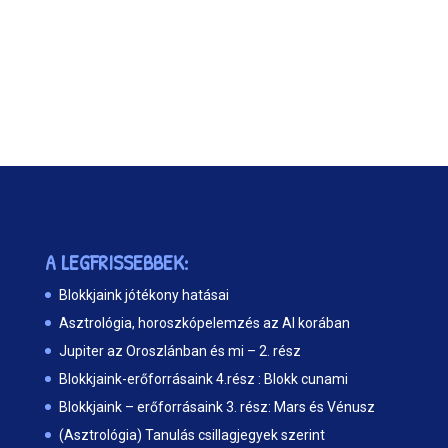
A LEGFRISSEBBEK:
Blokkjaink jótékony hatásai
Asztrológia, horoszkópelemzés az AI korában
Jupiter az Oroszlánban és mi – 2. rész
Blokkjaink-erőforrásaink 4.rész : Blokk cunami
Blokkjaink – erőforrásaink 3. rész: Mars és Vénusz
(Asztrológia) Tanulás csillagjegyek szerint