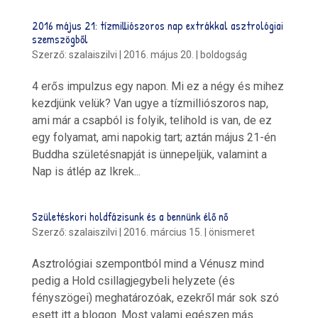
2016 május 21: tízmilliószoros nap extrákkal asztrológiai
szemszögből
Szerző:
szalaiszilvi
|
2016. május 20.
|
boldogság
4 erős impulzus egy napon. Mi ez a négy és mihez
kezdjünk velük? Van ugye a tízmilliószoros nap,
ami már a csapból is folyik, telihold is van, de ez
egy folyamat, ami napokig tart; aztán május 21-én
Buddha születésnapját is ünnepeljük, valamint a
Nap is átlép az Ikrek...
Születéskori holdfázisunk és a bennünk élő nő
Szerző:
szalaiszilvi
|
2016. március 15.
|
önismeret
Asztrológiai szempontból mind a Vénusz mind
pedig a Hold csillagjegybeli helyzete (és
fényszögei) meghatározóak, ezekről már sok szó
esett itt a blogon. Most valami egészen más