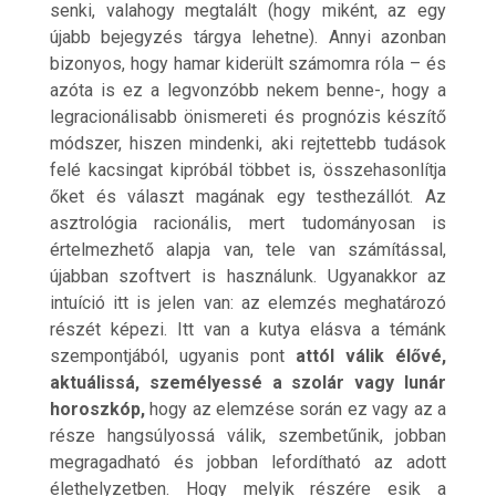
senki, valahogy megtalált (hogy miként, az egy
újabb bejegyzés tárgya lehetne). Annyi azonban
bizonyos, hogy hamar kiderült számomra róla – és
azóta is ez a legvonzóbb nekem benne-, hogy a
legracionálisabb önismereti és prognózis készítő
módszer, hiszen mindenki, aki rejtettebb tudások
felé kacsingat kipróbál többet is, összehasonlítja
őket és választ magának egy testhezállót. Az
asztrológia racionális, mert tudományosan is
értelmezhető alapja van, tele van számítással,
újabban szoftvert is használunk. Ugyanakkor az
intuíció itt is jelen van: az elemzés meghatározó
részét képezi. Itt van a kutya elásva a témánk
szempontjából, ugyanis pont
attól válik élővé,
aktuálissá, személyessé a szolár vagy lunár
horoszkóp,
hogy az elemzése során ez vagy az a
része hangsúlyossá válik, szembetűnik, jobban
megragadható és jobban lefordítható az adott
élethelyzetben. Hogy melyik részére esik a