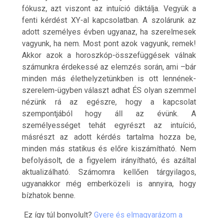
fókusz, azt viszont az intuíció diktálja. Vegyük a
fenti kérdést XY-al kapcsolatban. A szolárunk az
adott személyes évben ugyanaz, ha szerelmesek
vagyunk, ha nem. Most pont azok vagyunk, remek!
Akkor azok a horoszkóp-összefüggések válnak
számunkra érdekessé az elemzés során, ami –bár
minden más élethelyzetünkben is ott lennének-
szerelem-ügyben választ adhat ÉS olyan szemmel
nézünk rá az egészre, hogy a kapcsolat
szempontjából hogy áll az évünk. A
személyességet tehát egyrészt az intuíció,
másrészt az adott kérdés tartalma hozza be,
minden más statikus és előre kiszámítható. Nem
befolyásolt, de a figyelem irányítható, és azáltal
aktualizálható. Számomra kellően tárgyilagos,
ugyanakkor még emberközeli is annyira, hogy
bízhatok benne.
Ez így túl bonyolult?
Gyere és elmagyarázom a