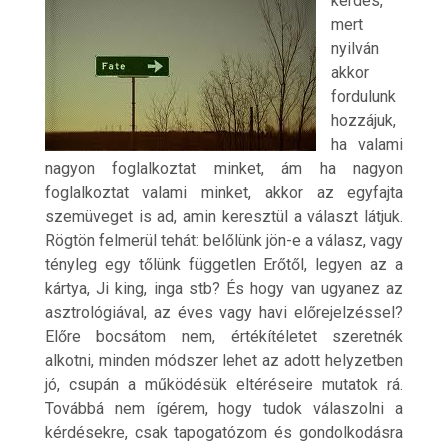
kérdés,
mert
nyilván
akkor
fordulunk
hozzájuk,
ha valami
nagyon foglalkoztat minket, ám ha nagyon
foglalkoztat valami minket, akkor az egyfajta
szemüveget is ad, amin keresztül a választ látjuk.
Rögtön felmerül tehát: belőlünk jön-e a válasz, vagy
tényleg egy tőlünk független Erőtől, legyen az a
kártya, Ji king, inga stb? És hogy van ugyanez az
asztrológiával, az éves vagy havi előrejelzéssel?
Előre bocsátom nem, értékítéletet szeretnék
alkotni, minden módszer lehet az adott helyzetben
jó, csupán a működésük eltéréseire mutatok rá.
Továbbá nem ígérem, hogy tudok válaszolni a
kérdésekre, csak tapogatózom és gondolkodásra