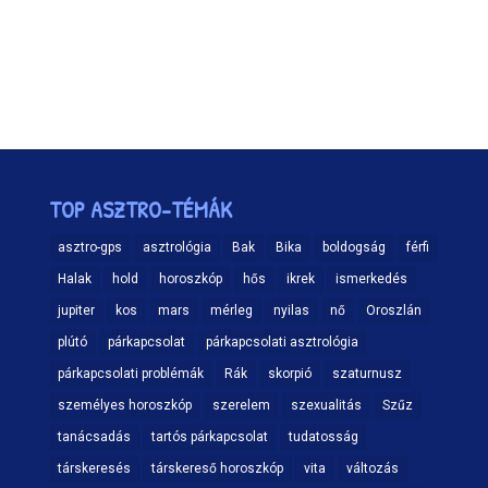
TOP ASZTRO-TÉMÁK
asztro-gps
asztrológia
Bak
Bika
boldogság
férfi
Halak
hold
horoszkóp
hős
ikrek
ismerkedés
jupiter
kos
mars
mérleg
nyilas
nő
Oroszlán
plútó
párkapcsolat
párkapcsolati asztrológia
párkapcsolati problémák
Rák
skorpió
szaturnusz
személyes horoszkóp
szerelem
szexualitás
Szűz
tanácsadás
tartós párkapcsolat
tudatosság
társkeresés
társkereső horoszkóp
vita
változás