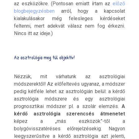
az eszközökre. (Pontosan emiatt írtam az
előző
blogbejegyzésben
arról, hogy a kapcsolat
kialakulásakor még felesleges kérdéseket
feltenni, mert adekvát válasz nem fog érkezni.
Nincs itt az ideje.)
Az asztrológia meg túl objektív!
Nézzük, mit várhatunk az asztrológiai
módszerektől! Az előfeltevés ugyanaz, a módszer
pedig kétféle lehet az asztrológián belül: a kérdő
asztrológia módszere és egy asztrológiai
prognosztikai módszer pl. a szolár elemzés.
A
kérdő asztrológia szerencsés átmenetet
képez a „más eszközök”-től a
bolygóvisszatéréses előrejelzésekig. Nagyon
leegyszerűsítve a kérdő asztrológia azt jelenti,