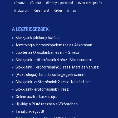
vénusz
Vízöntő
élmény a pároddal
éves előrejelzés
önbizalom
önismeret
öröm
ünnep
A LEGFRISSEBBEK:
Blokkjaink jótékony hatásai
Asztrológia, horoszkópelemzés az AI korában
Jupiter az Oroszlánban és mi – 2. rész
Blokkjaink-erőforrásaink 4.rész : Blokk cunami
Blokkjaink – erőforrásaink 3. rész: Mars és Vénusz
(Asztrológia) Tanulás csillagjegyek szerint
Blokkjaink- erőforrásaink 2. rész : Nap és Hold
Blokkjaink- erőforrásaink 1. rész
Online asztro-kurzus újra
Új világ: a Plútó utazása a Vízöntőben
Tanuljunk együtt!