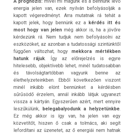
A prognózis:
mivel mi magunk és a bennünk lévő
energia jelen van, ezek nyilván befolyásolják a
kapott végeredményt. Arra mutatnak rá tehát a
kapott jelek, hogy bennünk ez a
kérdés itt és
most hogy van jelen
még akkor is, ha a jövőre
kérdezünk rá. Nem tudjuk nem befolyásolni az
eszközöket, az azonban a tudatossági szintünktől
függően változhat, hogy
mekkora mértékben
hatunk rájuk
. Így az előrejelzés is egyre
hitelesebb, objektívebb lehet, minél tudatosabban
és távolságtartóbban vagyunk benne az
élethelyzeteinkben. Ebből következően viszont
minél inkább elönt bennünket a kérdésben
sűrűsödő érzelem, annál inkább látjuk ugyanezt
vissza a kártyán. Egyszerűen azért, mert ennyire
leszűkülünk,
belegabalyodunk a helyzetünkbe
.
Ez még akkor is így van, ha jelen van egy
közvetítőt, hiszen ő csak a tolmács, aki segít
lefordítani az üzenetet, az ő energiái nem hatnak