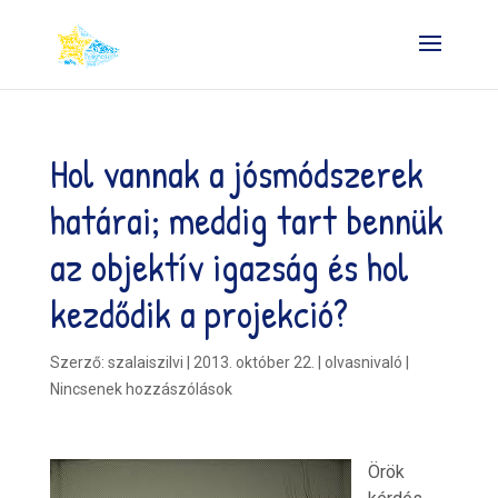
Hol vannak a jósmódszerek
határai; meddig tart bennük
az objektív igazság és hol
kezdődik a projekció?
Szerző:
szalaiszilvi
|
2013. október 22.
|
olvasnivaló
|
Nincsenek hozzászólások
Örök