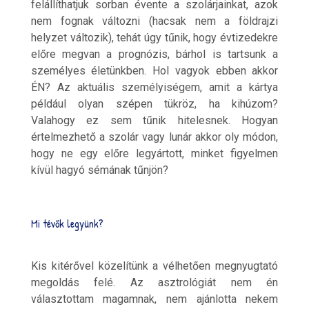
felállíthatjuk sorban évente a szolárjainkat, azok
nem fognak változni (hacsak nem a földrajzi
helyzet változik), tehát úgy tűnik, hogy évtizedekre
előre megvan a prognózis, bárhol is tartsunk a
személyes életünkben. Hol vagyok ebben akkor
ÉN? Az aktuális személyiségem, amit a kártya
például olyan szépen tükröz, ha kihúzom?
Valahogy ez sem tűnik hitelesnek. Hogyan
értelmezhető a szolár vagy lunár akkor oly módon,
hogy ne egy előre legyártott, minket figyelmen
kívül hagyó sémának tűnjön?
Mi tévők legyünk?
Kis kitérővel közelítünk a vélhetően megnyugtató
megoldás felé. Az asztrológiát nem én
választottam magamnak, nem ajánlotta nekem