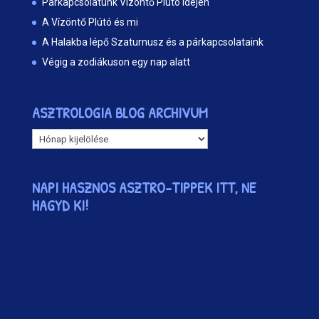
Párkapcsolatunk Vízöntő Plútó idején
A Vízöntő Plútó és mi
A Halakba lépő Szaturnusz és a párkapcsolataink
Végig a zodiákuson egy nap alatt
ASZTROLOGIA BLOG ARCHIVUM
ASZTROLOGIA
BLOG
ARCHIVUM
NAPI HASZNOS ASZTRO-TIPPEK ITT, NE
HAGYD KI!