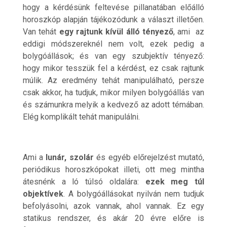
hogy a kérdésünk feltevése pillanatában előálló
horoszkóp alapján tájékozódunk a választ illetően.
Van tehát
egy rajtunk kívül álló tényező
, ami az
eddigi módszereknél nem volt, ezek pedig a
bolygóállások; és van egy szubjektív tényező:
hogy mikor tesszük fel a kérdést, ez csak rajtunk
múlik. Az eredmény tehát manipulálható, persze
csak akkor, ha tudjuk, mikor milyen bolygóállás van
és számunkra melyik a kedvező az adott témában.
Elég komplikált tehát manipulálni.
Ami a
lunár, szolár
és egyéb előrejelzést mutató,
periódikus horoszkópokat illeti, ott meg mintha
átesnénk a ló túlsó oldalára:
ezek meg túl
objektívek
. A bolygóállásokat nyilván nem tudjuk
befolyásolni, azok vannak, ahol vannak. Ez egy
statikus rendszer, és akár 20 évre előre is