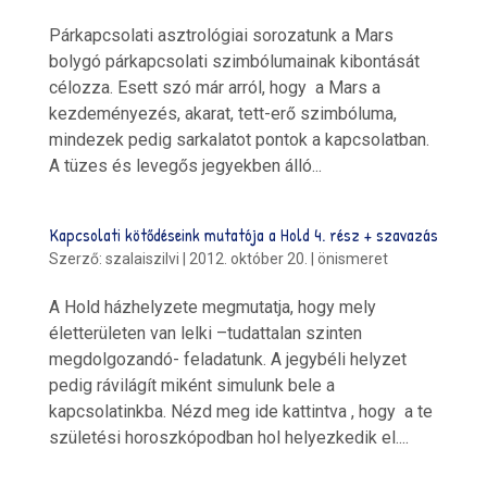
Párkapcsolati asztrológiai sorozatunk a Mars
bolygó párkapcsolati szimbólumainak kibontását
célozza. Esett szó már arról, hogy a Mars a
kezdeményezés, akarat, tett-erő szimbóluma,
mindezek pedig sarkalatot pontok a kapcsolatban.
A tüzes és levegős jegyekben álló...
Kapcsolati kötődéseink mutatója a Hold 4. rész + szavazás
Szerző:
szalaiszilvi
|
2012. október 20.
|
önismeret
A Hold házhelyzete megmutatja, hogy mely
életterületen van lelki –tudattalan szinten
megdolgozandó- feladatunk. A jegybéli helyzet
pedig rávilágít miként simulunk bele a
kapcsolatinkba. Nézd meg ide kattintva , hogy a te
születési horoszkópodban hol helyezkedik el....