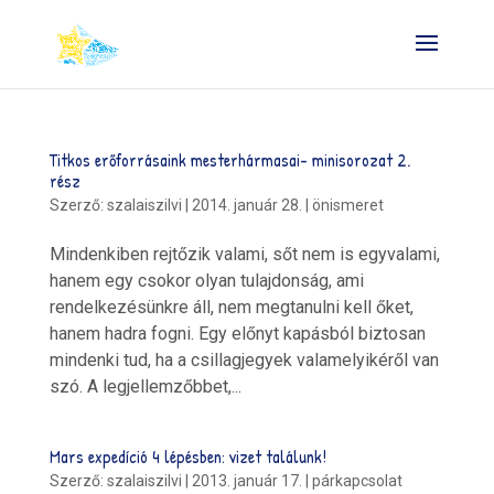
Titkos erőforrásaink mesterhármasai- minisorozat 2.
rész
Szerző:
szalaiszilvi
|
2014. január 28.
|
önismeret
Mindenkiben rejtőzik valami, sőt nem is egyvalami,
hanem egy csokor olyan tulajdonság, ami
rendelkezésünkre áll, nem megtanulni kell őket,
hanem hadra fogni. Egy előnyt kapásból biztosan
mindenki tud, ha a csillagjegyek valamelyikéről van
szó. A legjellemzőbbet,...
Mars expedíció 4 lépésben: vizet találunk!
Szerző:
szalaiszilvi
|
2013. január 17.
|
párkapcsolat