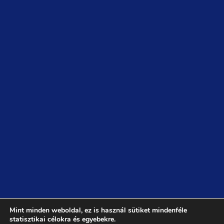
Mint minden weboldal, ez is használ sütiket mindenféle
statisztikai célokra és egyebekre.