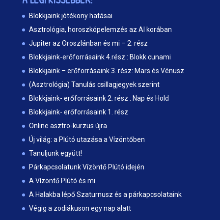
Blokkjaink jótékony hatásai
Asztrológia, horoszkópelemzés az AI korában
Jupiter az Oroszlánban és mi – 2. rész
Blokkjaink-erőforrásaink 4.rész : Blokk cunami
Blokkjaink – erőforrásaink 3. rész: Mars és Vénusz
(Asztrológia) Tanulás csillagjegyek szerint
Blokkjaink- erőforrásaink 2. rész : Nap és Hold
Blokkjaink- erőforrásaink 1. rész
Online asztro-kurzus újra
Új világ: a Plútó utazása a Vízöntőben
Tanuljunk együtt!
Párkapcsolatunk Vízöntő Plútó idején
A Vízöntő Plútó és mi
A Halakba lépő Szaturnusz és a párkapcsolataink
Végig a zodiákuson egy nap alatt