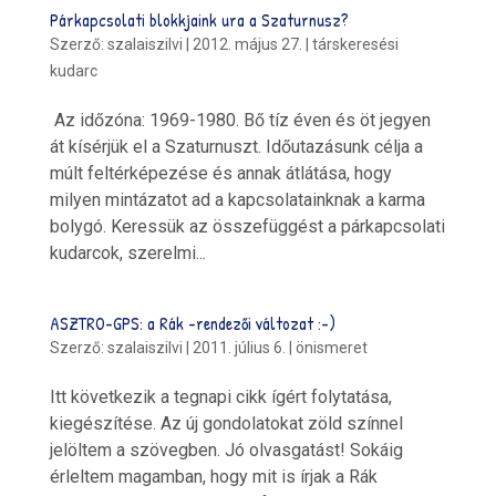
Párkapcsolati blokkjaink ura a Szaturnusz?
Szerző:
szalaiszilvi
|
2012. május 27.
|
társkeresési
kudarc
Az időzóna: 1969-1980. Bő tíz éven és öt jegyen
át kísérjük el a Szaturnuszt. Időutazásunk célja a
múlt feltérképezése és annak átlátása, hogy
milyen mintázatot ad a kapcsolatainknak a karma
bolygó. Keressük az összefüggést a párkapcsolati
kudarcok, szerelmi...
ASZTRO-GPS: a Rák -rendezői változat :-)
Szerző:
szalaiszilvi
|
2011. július 6.
|
önismeret
Itt következik a tegnapi cikk ígért folytatása,
kiegészítése. Az új gondolatokat zöld színnel
jelöltem a szövegben. Jó olvasgatást! Sokáig
érleltem magamban, hogy mit is írjak a Rák