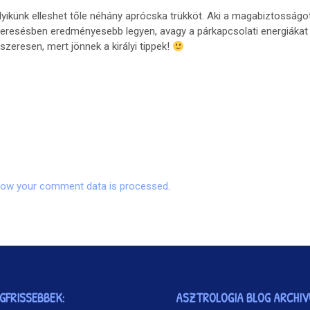
ikünk elleshet tőle néhány aprócska trükköt. Aki a magabiztosságot
keresésben eredményesebb legyen, avagy a párkapcsolati energiákat
dszeresen, mert jönnek a királyi tippek!
how your comment data is processed
.
EGFRISSEBBEK:
ASZTROLOGIA BLOG ARCHI