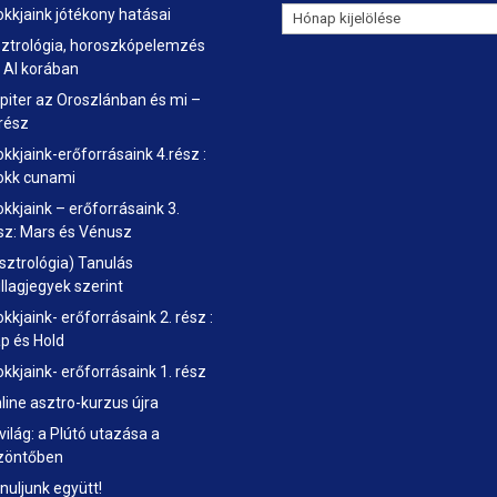
ASZTROLOGIA
okkjaink jótékony hatásai
BLOG
ztrológia, horoszkópelemzés
ARCHIVUM
 AI korában
piter az Oroszlánban és mi –
 rész
okkjaink-erőforrásaink 4.rész :
okk cunami
okkjaink – erőforrásaink 3.
sz: Mars és Vénusz
sztrológia) Tanulás
illagjegyek szerint
okkjaink- erőforrásaink 2. rész :
p és Hold
okkjaink- erőforrásaink 1. rész
line asztro-kurzus újra
 világ: a Plútó utazása a
zöntőben
nuljunk együtt!