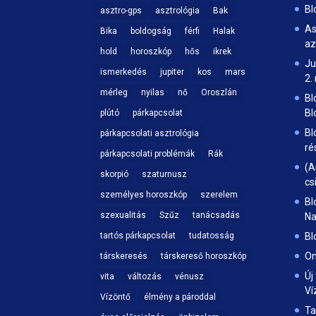
Bl
asztro-gps
asztrológia
Bak
As
Bika
boldogság
férfi
Halak
az
hold
horoszkóp
hős
ikrek
Ju
ismerkedés
jupiter
kos
mars
2.
mérleg
nyilas
nő
Oroszlán
Bl
Bl
plútó
párkapcsolat
Bl
párkapcsolati asztrológia
ré
párkapcsolati problémák
Rák
(A
skorpió
szaturnusz
cs
személyes horoszkóp
szerelem
Bl
szexualitás
Szűz
tanácsadás
Na
tartós párkapcsolat
tudatosság
Bl
On
társkeresés
társkereső horoszkóp
Új
vita
változás
vénusz
Ví
Vízöntő
élmény a pároddal
Ta