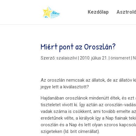
Kezdőlap
Asztrol
Miért pont az Oroszlán?
Szerző:
szalaiszilvi
|
2010. július 21.
|
önismeret
|
N
Az oroszlán nemcsak az állatok, de az állatöv k
jegye lett a kiválasztott?
Hajdanában oroszlánok mindenütt éltek, és ezt a 
tiszteletet vívott ki. Így aztán az oroszlán-vad
vadak száma is csökkent, ami tovább emelte az 
eredetűnek vélte, a királyok így a Nap fiainak 
oroszlán és a Nap és lett olyan szoros kapcsolat 
szigeteken (ld. brit címerállat).