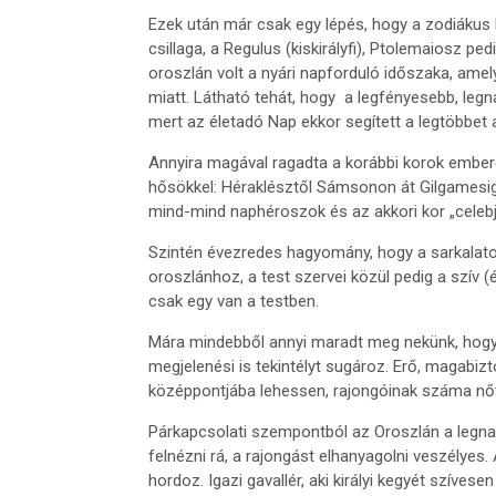
Ezek után már csak egy lépés, hogy a zodiákus k
csillaga, a Regulus (kiskirályfi), Ptolemaiosz pe
oroszlán volt a nyári napforduló időszaka, ame
miatt. Látható tehát, hogy a legfényesebb, legn
mert az életadó Nap ekkor segített a legtöbbet
Annyira magával ragadta a korábbi korok ember
hősökkel: Héraklésztől Sámsonon át Gilgamesig 
mind-mind naphéroszok és az akkori kor „celebj
Szintén évezredes hagyomány, hogy a sarkalato
oroszlánhoz, a test szervei közül pedig a szív (
csak egy van a testben.
Mára mindebből annyi maradt meg nekünk, hogy v
megjelenési is tekintélyt sugároz. Erő, magabizt
középpontjába lehessen, rajongóinak száma nő
Párkapcsolati szempontból az Oroszlán a legnag
felnézni rá, a rajongást elhanyagolni veszélyes. 
hordoz. Igazi gavallér, aki királyi kegyét szívese