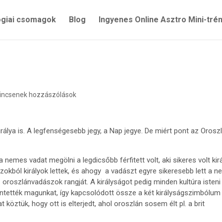
ógiai csomagok
Blog
Ingyenes Online Asztro Mini-tré
incsenek hozzászólások
irálya is. A legfenségesebb jegy, a Nap jegye. De miért pont az Orosz
nemes vadat megölni a legdicsőbb férfitett volt, aki sikeres volt kirá
ászokból királyok lettek, és ahogy a vadászt egyre sikeresebb lett a 
oroszlánvadászok rangját. A királyságot pedig minden kultúra isteni
tekintették magunkat, így kapcsolódott össze a két királyságszimbólum
köztük, hogy ott is elterjedt, ahol oroszlán sosem élt pl. a brit