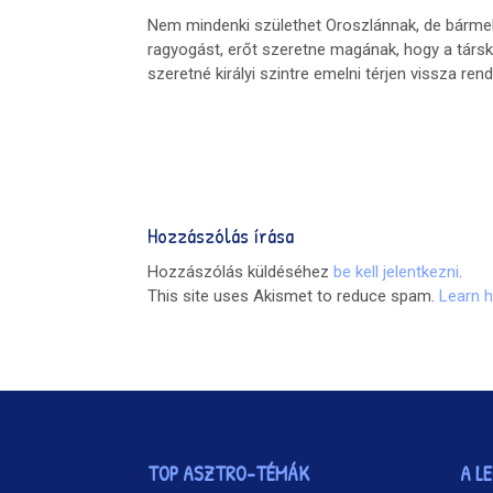
Nem mindenki születhet Oroszlánnak, de bármely
ragyogást, erőt szeretne magának, hogy a társ
szeretné királyi szintre emelni térjen vissza ren
Hozzászólás írása
Hozzászólás küldéséhez
be kell jelentkezni
.
This site uses Akismet to reduce spam.
Learn 
TOP ASZTRO-TÉMÁK
A L