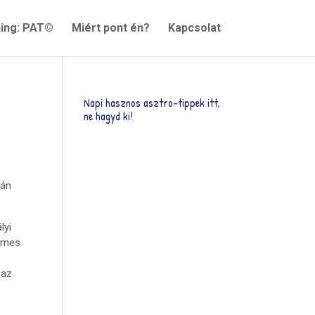
ning: PAT©
Miért pont én?
Kapcsolat
Napi hasznos asztro-tippek itt,
ne hagyd ki!
lán
lyi
nemes
 az