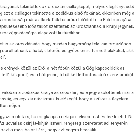
irályának tekintették az oroszlán csillagképet, melynek legfényeseb
dig ezt a csillagot tekintette a zodiákus első fokának, ekkoriban még 
ly mostanság már az Ikrek-Rák határára tolódott el a Föld mozgása
apsütésesebb időszakot szentelték az Oroszlánnak, a királyi jegynek
 a mezőgazdaságra alapozott kultúrákban.
ét is az oroszlánság, hogy minden hagyomány tele van oroszlános
sorolhatnánk a fiatal, életerős és győzelemre termett alakokat, akik
ei”.
s erények közül az Erő, a hét főbűn közül a Gőg kapcsolódik az
éltető központ) és a hátgerinc, tehát két létfontosságú szerv, amiből
alóban a zodiákus királya az oroszlán, és e jegy szülöttének már a
osság, és egy kis nárcizmus is elősegíti, hogy a szülött a figyelem
ttön nőjön.
yszerűbb társ, ha megkapja a neki járó elismerést és tiszteletet. N
Az udvarlás csínját-bínját ismeri, rengeteg szeretetet ad, tenyerén
n osztja meg, ha azt érzi, hogy ezt nagyra becsülik.