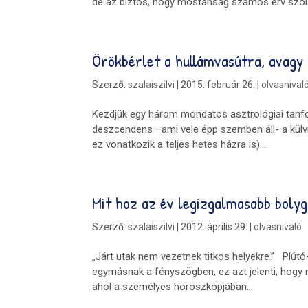
de az biztos, hogy mostanság számos érv szól.
Örökbérlet a hullámvasútra, avagy
Szerző:
szalaiszilvi
|
2015. február 26.
|
olvasnival
Kezdjük egy három mondatos asztrológiai tanf
deszcendens –ami vele épp szemben áll- a külvilá
ez vonatkozik a teljes hetes házra is)...
Mit hoz az év legizgalmasabb boly
Szerző:
szalaiszilvi
|
2012. április 29.
|
olvasnivaló
„Járt utak nem vezetnek titkos helyekre.” Plút
egymásnak a fényszögben, ez azt jelenti, hogy 
ahol a személyes horoszkópjában...