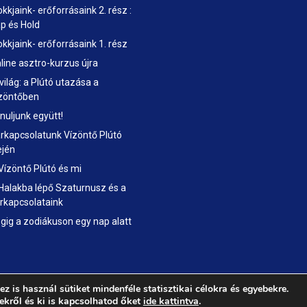
okkjaink- erőforrásaink 2. rész :
p és Hold
okkjaink- erőforrásaink 1. rész
line asztro-kurzus újra
 világ: a Plútó utazása a
zöntőben
nuljunk együtt!
rkapcsolatunk Vízöntő Plútó
ején
Vízöntő Plútó és mi
Halakba lépő Szaturnusz és a
rkapcsolataink
gig a zodiákuson egy nap alatt
z is használ sütiket mindenféle statisztikai célokra és egyebekre.
hu |
Adatkezelési tájékoztató
kről és ki is kapcsolhatod őket
ide kattintva
.