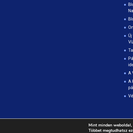
Bl
Na
Bl
On
Új
Ví
Ta
Pá
id
A 
A 
pá
Vé
Mint minden weboldal, e
© 2020 Dr Szalai Szilvia - Kulcsaparkapcsolathoz.
Többet megtudhatsz eze