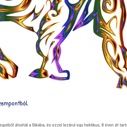
szempontból
éből átsétál a Bikába, és ezzel lezárul egy hektikus, 8 éven át tart