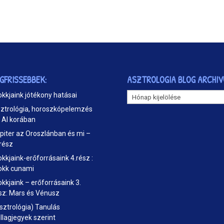
EGFRISSEBBEK:
ASZTROLOGIA BLOG ARCHI
ASZTROLOGIA
okkjaink jótékony hatásai
BLOG
ztrológia, horoszkópelemzés
ARCHIVUM
 AI korában
piter az Oroszlánban és mi –
 rész
okkjaink-erőforrásaink 4.rész :
okk cunami
okkjaink – erőforrásaink 3.
sz: Mars és Vénusz
sztrológia) Tanulás
illagjegyek szerint