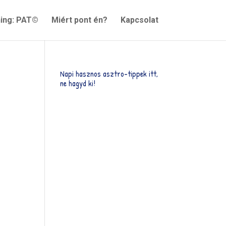
ning: PAT©
Miért pont én?
Kapcsolat
Napi hasznos asztro-tippek itt,
ne hagyd ki!