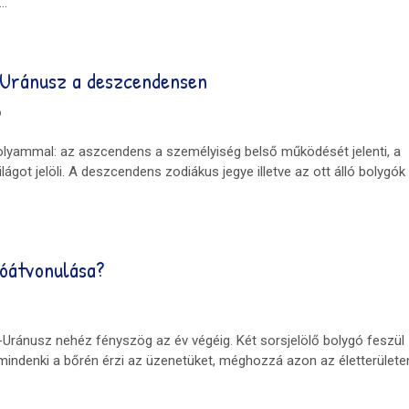
..
 Uránusz a deszcendensen
ó
olyammal: az aszcendens a személyiség belső működését jelenti, a
got jelöli. A deszcendens zodiákus jegye illetve az ott álló bolygók
góátvonulása?
ó-Uránusz nehéz fényszög az év végéig. Két sorsjelölő bolygó feszül
mindenki a bőrén érzi az üzenetüket, méghozzá azon az életterülete