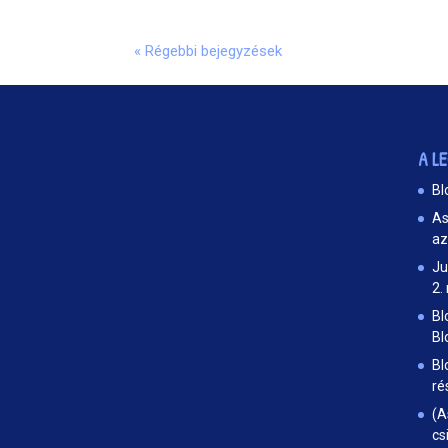
« Régebbi bejegyzések
A L
Bl
As
az
Ju
2.
Bl
Bl
Bl
ré
(A
cs