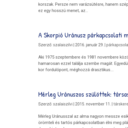
korszak. Persze nem varázsütésre, hanem szépen
ez egy hosszú menet, az...
A Skorpió Uránusz párkapcsolati 
Szerző:
szalaiszilvi
|
2016. január 29.
|
párkapcsola
Aki 1975 szeptembere és 1981 novembere között
hamarosan ezzel találja szembe magát. Egyedüll
kor fordulópont, méghozzá drasztikus....
Mérleg Uránuszos szülöttek: társa
Szerző:
szalaiszilvi
|
2015. november 11.
|
társker
Mérleg Uránusszal az alma nagyon messze esik 
örömteli és tartós párkapcsolatban élni meg p