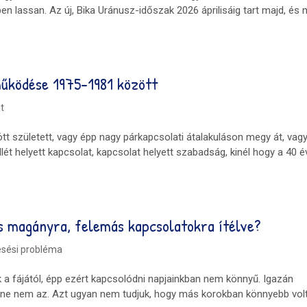
 lassan. Az új, Bika Uránusz-időszak 2026 áprilisáig tart majd, és 
működése 1975-1981 között
t
 született, vagy épp nagy párkapcsolati átalakuláson megy át, vag
ét helyett kapcsolat, kapcsolat helyett szabadság, kinél hogy a 40 
s magányra, felemás kapcsolatokra ítélve?
esési probléma
a fájától, épp ezért kapcsolódni napjainkban nem könnyű. Igazán
láne nem az. Azt ugyan nem tudjuk, hogy más korokban könnyebb volt