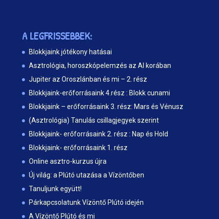
A LEGFRISSEBBEK:
Blokkjaink jótékony hatásai
Asztrológia, horoszkópelemzés az AI korában
Jupiter az Oroszlánban és mi – 2. rész
Blokkjaink-erőforrásaink 4.rész : Blokk cunami
Blokkjaink – erőforrásaink 3. rész: Mars és Vénusz
(Asztrológia) Tanulás csillagjegyek szerint
Blokkjaink- erőforrásaink 2. rész : Nap és Hold
Blokkjaink- erőforrásaink 1. rész
Online asztro-kurzus újra
Új világ: a Plútó utazása a Vízöntőben
Tanuljunk együtt!
Párkapcsolatunk Vízöntő Plútó idején
A Vízöntő Plútó és mi