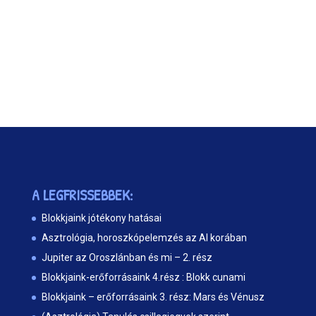
A LEGFRISSEBBEK:
Blokkjaink jótékony hatásai
Asztrológia, horoszkópelemzés az AI korában
Jupiter az Oroszlánban és mi – 2. rész
Blokkjaink-erőforrásaink 4.rész : Blokk cunami
Blokkjaink – erőforrásaink 3. rész: Mars és Vénusz