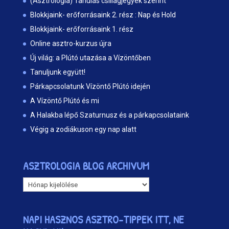
(Asztrológia) Tanulás csillagjegyek szerint
Blokkjaink- erőforrásaink 2. rész : Nap és Hold
Blokkjaink- erőforrásaink 1. rész
Online asztro-kurzus újra
Új világ: a Plútó utazása a Vízöntőben
Tanuljunk együtt!
Párkapcsolatunk Vízöntő Plútó idején
A Vízöntő Plútó és mi
A Halakba lépő Szaturnusz és a párkapcsolataink
Végig a zodiákuson egy nap alatt
ASZTROLOGIA BLOG ARCHIVUM
ASZTROLOGIA
BLOG
ARCHIVUM
NAPI HASZNOS ASZTRO-TIPPEK ITT, NE