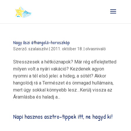
Nagy őszi áthangoló-horoszkóp
Szerző:
szalaiszilvi
|
2011. október 18.
|
olvasnivaló
Stresszesek a hétköznapok? Már rég elfelejtetted
milyen volt a nyári vakáció? Kezdenek agyon
nyomni a tél első jelei: a hideg, a sötét? Akkor
hangolódj rá a Természet és önmagad hullámaira,
mert úgy sokkal könnyebb lesz…Kerülj vissza az
Áramlásba és haladj a...
Napi hasznos asztro-tippek itt, ne hagyd ki!