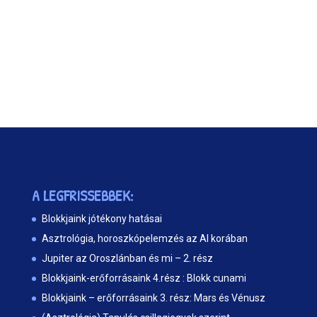
A LEGFRISSEBBEK:
Blokkjaink jótékony hatásai
Asztrológia, horoszkópelemzés az AI korában
Jupiter az Oroszlánban és mi – 2. rész
Blokkjaink-erőforrásaink 4.rész : Blokk cunami
Blokkjaink – erőforrásaink 3. rész: Mars és Vénusz