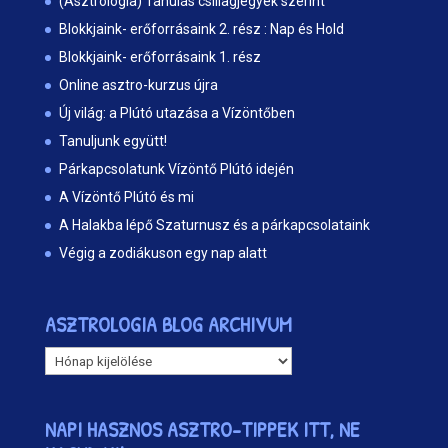
(Asztrológia) Tanulás csillagjegyek szerint
Blokkjaink- erőforrásaink 2. rész : Nap és Hold
Blokkjaink- erőforrásaink 1. rész
Online asztro-kurzus újra
Új világ: a Plútó utazása a Vízöntőben
Tanuljunk együtt!
Párkapcsolatunk Vízöntő Plútó idején
A Vízöntő Plútó és mi
A Halakba lépő Szaturnusz és a párkapcsolataink
Végig a zodiákuson egy nap alatt
ASZTROLOGIA BLOG ARCHIVUM
ASZTROLOGIA
BLOG
ARCHIVUM
NAPI HASZNOS ASZTRO-TIPPEK ITT, NE