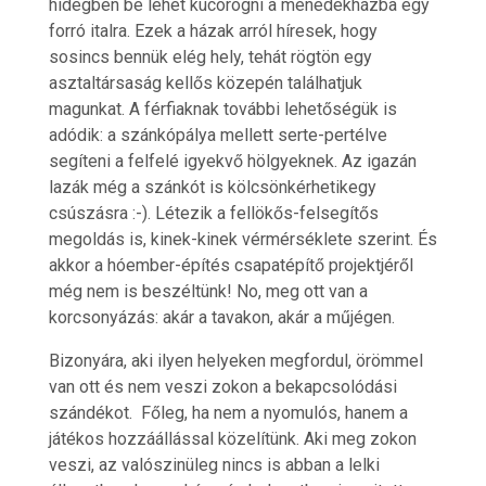
hidegben be lehet kucorogni a menedékházba egy
forró italra. Ezek a házak arról híresek, hogy
sosincs bennük elég hely, tehát rögtön egy
asztaltársaság kellős közepén találhatjuk
magunkat. A férfiaknak további lehetőségük is
adódik: a szánkópálya mellett serte-pertélve
segíteni a felfelé igyekvő hölgyeknek. Az igazán
lazák még a szánkót is kölcsönkérhetikegy
csúszásra :-). Létezik a fellökős-felsegítős
megoldás is, kinek-kinek vérmérséklete szerint. És
akkor a hóember-építés csapatépítő projektjéről
még nem is beszéltünk! No, meg ott van a
korcsonyázás: akár a tavakon, akár a műjégen.
Bizonyára, aki ilyen helyeken megfordul, örömmel
van ott és nem veszi zokon a bekapcsolódási
szándékot. Főleg, ha nem a nyomulós, hanem a
játékos hozzáállással közelítünk. Aki meg zokon
veszi, az valószinüleg nincs is abban a lelki