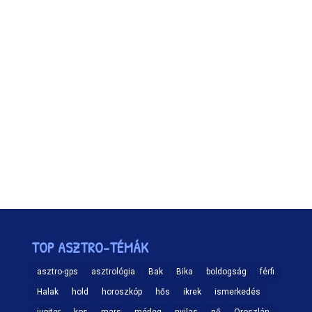
TOP ASZTRO-TÉMÁK
asztro-gps
asztrológia
Bak
Bika
boldogság
férfi
Halak
hold
horoszkóp
hős
ikrek
ismerkedés