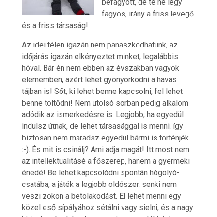
befagyott, de te ne légy
fagyos, irány a friss levegő
és a friss társaság!
Az idei télen igazán nem panaszkodhatunk, az
időjárás igazán elkényeztet minket, legalábbis
hóval. Bár én nem ebben az évszakban vagyok
elememben, azért lehet gyönyörködni a havas
tájban is! Sőt, ki lehet benne kapcsolni, fel lehet
benne töltődni! Nem utolsó sorban pedig alkalom
adódik az ismerkedésre is. Legjobb, ha egyedül
indulsz útnak, de lehet társasággal is menni, így
biztosan nem maradsz egyedül bármi is történjék
:-). És mit is csinálj? Ami adja magát! Itt most nem
az intellektualitásé a főszerep, hanem a gyermeki
énedé! Be lehet kapcsolódni spontán hógolyó-
csatába, a játék a legjobb oldószer, senki nem
veszi zokon a betolakodást. El lehet menni egy
közel eső sípályához sétálni vagy sielni, és a nagy