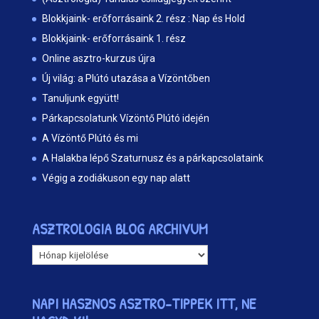
Blokkjaink- erőforrásaink 2. rész : Nap és Hold
Blokkjaink- erőforrásaink 1. rész
Online asztro-kurzus újra
Új világ: a Plútó utazása a Vízöntőben
Tanuljunk együtt!
Párkapcsolatunk Vízöntő Plútó idején
A Vízöntő Plútó és mi
A Halakba lépő Szaturnusz és a párkapcsolataink
Végig a zodiákuson egy nap alatt
ASZTROLOGIA BLOG ARCHIVUM
ASZTROLOGIA
BLOG
ARCHIVUM
NAPI HASZNOS ASZTRO-TIPPEK ITT, NE