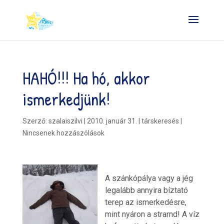
HAHÓ!!! Ha hó, akkor
ismerkedjünk!
Szerző:
szalaiszilvi
|
2010. január 31.
|
társkeresés
|
Nincsenek hozzászólások
A szánkópálya vagy a jég
legalább annyira bíztató
terep az ismerkedésre,
mint nyáron a strarnd! A víz