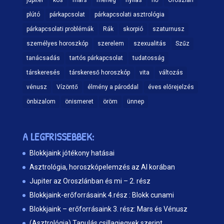
jupiter
kos
mars
mérleg
nyilas
nő
Oroszlán
plútó
párkapcsolat
párkapcsolati asztrológia
párkapcsolati problémák
Rák
skorpió
szaturnusz
személyes horoszkóp
szerelem
szexualitás
Szűz
tanácsadás
tartós párkapcsolat
tudatosság
társkeresés
társkereső horoszkóp
vita
változás
vénusz
Vízöntő
élmény a pároddal
éves előrejelzés
önbizalom
önismeret
öröm
ünnep
A LEGFRISSEBBEK:
Blokkjaink jótékony hatásai
Asztrológia, horoszkópelemzés az AI korában
Jupiter az Oroszlánban és mi – 2. rész
Blokkjaink-erőforrásaink 4.rész : Blokk cunami
Blokkjaink – erőforrásaink 3. rész: Mars és Vénusz
(Asztrológia) Tanulás csillagjegyek szerint