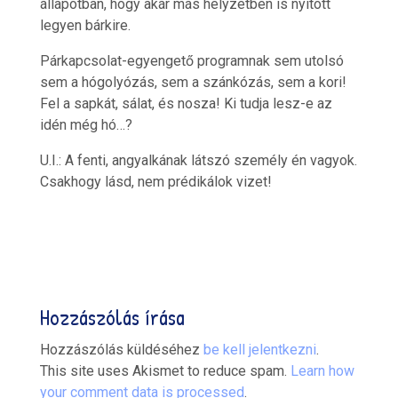
állapotban, hogy akár más helyzetben is nyitott
legyen bárkire.
Párkapcsolat-egyengető programnak sem utolsó
sem a hógolyózás, sem a szánkózás, sem a kori!
Fel a sapkát, sálat, és nosza! Ki tudja lesz-e az
idén még hó…?
U.I.: A fenti, angyalkának látszó személy én vagyok.
Csakhogy lásd, nem prédikálok vizet!
Hozzászólás írása
Hozzászólás küldéséhez
be kell jelentkezni
.
This site uses Akismet to reduce spam.
Learn how
your comment data is processed
.