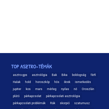
TOP ASZTRO-TÉMÁK
asztro-gps
asztrológia
Bak
Bika
boldogság
férfi
Halak
hold
horoszkóp
hős
ikrek
ismerkedés
jupiter
kos
mars
mérleg
nyilas
nő
Oroszlán
plútó
párkapcsolat
párkapcsolati asztrológia
párkapcsolati problémák
Rák
skorpió
szaturnusz