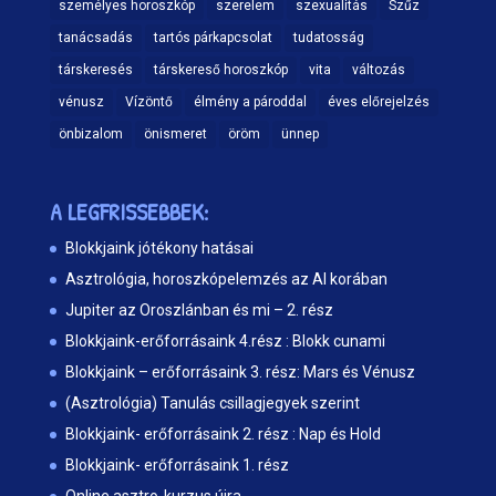
személyes horoszkóp
szerelem
szexualitás
Szűz
tanácsadás
tartós párkapcsolat
tudatosság
társkeresés
társkereső horoszkóp
vita
változás
vénusz
Vízöntő
élmény a pároddal
éves előrejelzés
önbizalom
önismeret
öröm
ünnep
A LEGFRISSEBBEK:
Blokkjaink jótékony hatásai
Asztrológia, horoszkópelemzés az AI korában
Jupiter az Oroszlánban és mi – 2. rész
Blokkjaink-erőforrásaink 4.rész : Blokk cunami
Blokkjaink – erőforrásaink 3. rész: Mars és Vénusz
(Asztrológia) Tanulás csillagjegyek szerint
Blokkjaink- erőforrásaink 2. rész : Nap és Hold
Blokkjaink- erőforrásaink 1. rész