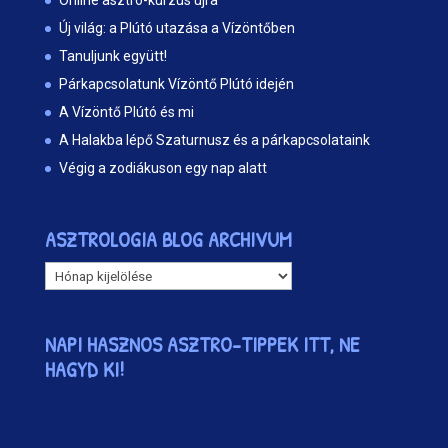
Online asztro-kurzus újra
Új világ: a Plútó utazása a Vízöntőben
Tanuljunk együtt!
Párkapcsolatunk Vízöntő Plútó idején
A Vízöntő Plútó és mi
A Halakba lépő Szaturnusz és a párkapcsolataink
Végig a zodiákuson egy nap alatt
ASZTROLOGIA BLOG ARCHIVUM
ASZTROLOGIA
BLOG
ARCHIVUM
NAPI HASZNOS ASZTRO-TIPPEK ITT, NE
HAGYD KI!