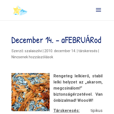
December 14. – aFEBRUÁRod
Szerző:
szalaiszilvi
|
2010. december 14.
|
társkeresés
|
Nincsenek hozzászólások
Rengeteg lelkierő, stabil
lelki helyzet az „akarom,
megcsinálom!”
biztonságérzetével. Van
önbizalmad! WoooW!
Társkeresés:
tipikus