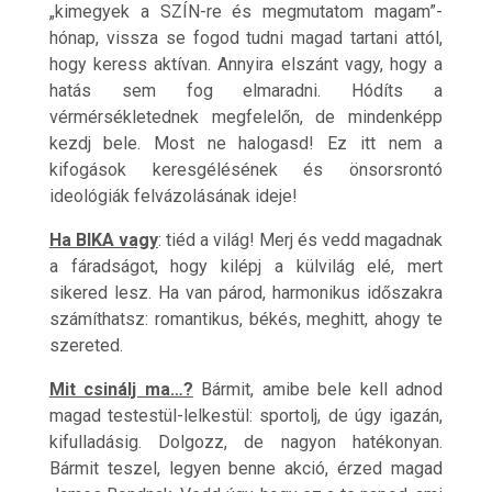
„kimegyek a SZÍN-re és megmutatom magam”-
hónap, vissza se fogod tudni magad tartani attól,
hogy keress aktívan. Annyira elszánt vagy, hogy a
hatás sem fog elmaradni. Hódíts a
vérmérsékletednek megfelelőn, de mindenképp
kezdj bele. Most ne halogasd! Ez itt nem a
kifogások keresgélésének és önsorsrontó
ideológiák felvázolásának ideje!
Ha BIKA vagy
: tiéd a világ! Merj és vedd magadnak
a fáradságot, hogy kilépj a külvilág elé, mert
sikered lesz. Ha van párod, harmonikus időszakra
számíthatsz: romantikus, békés, meghitt, ahogy te
szereted.
Mit csinálj ma…?
Bármit, amibe bele kell adnod
magad testestül-lelkestül: sportolj, de úgy igazán,
kifulladásig. Dolgozz, de nagyon hatékonyan.
Bármit teszel, legyen benne akció, érzed magad