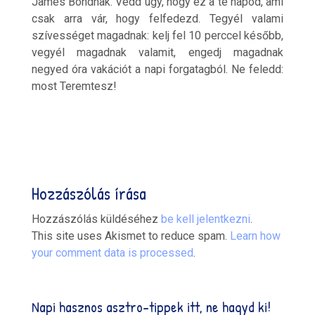
James Bondnak. Vedd úgy, hogy ez a te napod, ami
csak arra vár, hogy felfedezd. Tegyél valami
szívességet magadnak: kelj fel 10 perccel később,
vegyél magadnak valamit, engedj magadnak
negyed óra vakációt a napi forgatagból. Ne feledd:
most Teremtesz!
Hozzászólás írása
Hozzászólás küldéséhez
be kell jelentkezni
.
This site uses Akismet to reduce spam.
Learn how
your comment data is processed
.
Napi hasznos asztro-tippek itt, ne hagyd ki!