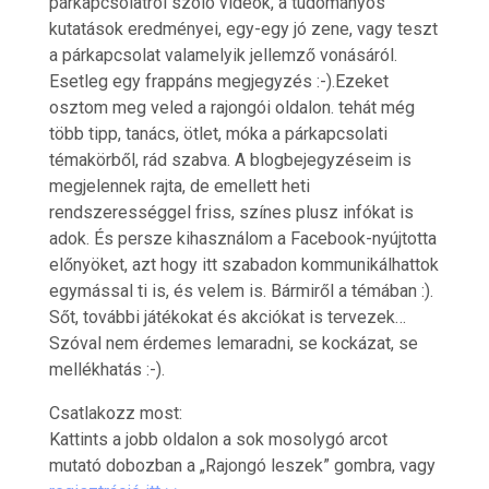
párkapcsolatról szóló videók, a tudományos
kutatások eredményei, egy-egy jó zene, vagy teszt
a párkapcsolat valamelyik jellemző vonásáról.
Esetleg egy frappáns megjegyzés :-).Ezeket
osztom meg veled a rajongói oldalon. tehát még
több tipp, tanács, ötlet, móka a párkapcsolati
témakörből, rád szabva. A blogbejegyzéseim is
megjelennek rajta, de emellett heti
rendszerességgel friss, színes plusz infókat is
adok. És persze kihasználom a Facebook-nyújtotta
előnyöket, azt hogy itt szabadon kommunikálhattok
egymással ti is, és velem is. Bármiről a témában :).
Sőt, további játékokat és akciókat is tervezek…
Szóval nem érdemes lemaradni, se kockázat, se
mellékhatás :-).
Csatlakozz most:
Kattints a jobb oldalon a sok mosolygó arcot
mutató dobozban a „Rajongó leszek” gombra, vagy