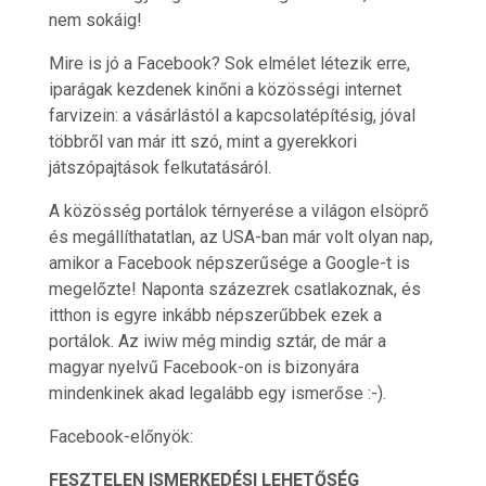
nem sokáig!
Mire is jó a Facebook? Sok elmélet létezik erre,
iparágak kezdenek kinőni a közösségi internet
farvizein: a vásárlástól a kapcsolatépítésig, jóval
többről van már itt szó, mint a gyerekkori
játszópajtások felkutatásáról.
A közösség portálok térnyerése a világon elsöprő
és megállíthatatlan, az USA-ban már volt olyan nap,
amikor a Facebook népszerűsége a Google-t is
megelőzte! Naponta százezrek csatlakoznak, és
itthon is egyre inkább népszerűbbek ezek a
portálok. Az iwiw még mindig sztár, de már a
magyar nyelvű Facebook-on is bizonyára
mindenkinek akad legalább egy ismerőse :-).
Facebook-előnyök:
FESZTELEN ISMERKEDÉSI LEHETŐSÉG