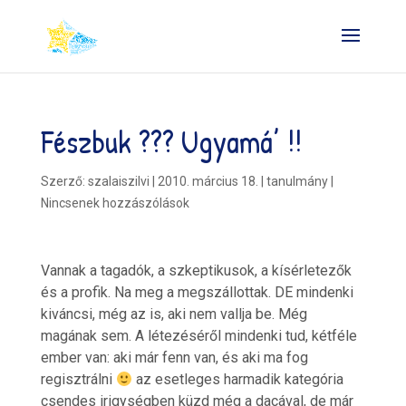
Fészbuk ??? Ugyamá’ !!
Szerző:
szalaiszilvi
|
2010. március 18.
|
tanulmány
|
Nincsenek hozzászólások
Vannak a tagadók, a szkeptikusok, a kísérletezők
és a profik. Na meg a megszállottak. DE mindenki
kiváncsi, még az is, aki nem vallja be. Még
magának sem. A létezéséről mindenki tud, kétféle
ember van: aki már fenn van, és aki ma fog
regisztrálni
az esetleges harmadik kategória
csendes irigységben küzd még a dacával, de már