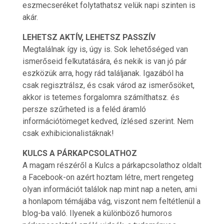
eszmecseréket folytathatsz velük napi szinten is
akár.
LEHETSZ AKTÍV, LEHETSZ PASSZÍV
Megtalálnak így is, úgy is. Sok lehetőséged van
ismerőseid felkutatására, és nekik is van jó pár
eszközük arra, hogy rád találjanak. Igazából ha
csak regisztrálsz, és csak várod az ismerősöket,
akkor is tetemes forgalomra számíthatsz. és
persze szűrheted is a feléd áramló
információtömeget kedved, ízlésed szerint. Nem
csak exhibicionalistáknak!
KULCS A PÁRKAPCSOLATHOZ
A magam részéről a Kulcs a párkapcsolathoz oldalt
a Facebook-on azért hoztam létre, mert rengeteg
olyan információt találok nap mint nap a neten, ami
a honlapom témájába vág, viszont nem feltétlenül a
blog-ba való. Ilyenek a különböző humoros