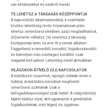
van élményekkel és ezekről mesél.
TE LEHETSZ A TÁRSASÁG KÖZÉPPONTJA
A kapcsolódó alkalmazásokkal, a számtalan
közlési lehetőség révén folyamatosan jelen
lehetsz ismerőseid életében, azaz megtalálhatóvá,
(el)ismerté válhatsz. Ha szeretsz a társaság
középpontja lenni, na erre itt a remek alkalom.
Függetlenül a nemedtől, korodtól, foglalkozásodtól
és bármilyen más esetleges korláttól. csak
magadat kell adnod. Lehetőleg minél aktívabban.
VILÁGOKON ÁTÍVELŐ (ÚJ) KAPCSOLATOK
A különböző csoportok, rajongói oldalak révén a
hobbid, érdeklődési körödnek megfelelő
ismerőseid számának csak a
befogadóképességed szab határt. A világ bármely
tájáról találsz olyat, akit ugyanazok a gondolatok
foglalkoztatnak, mint téged, és izgalmas