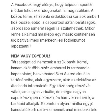
A Facebook nagy előnye, hogy teljesen spontán
módon lehet akár idegeneket is megszólítani. A
közös téma, a hasonló érdeklődési kör sok embert
hoz össze, ebből a csoportból aztán barátságok,
szorosabb ismeretségek is születhetnek. Mikor
lenne alkalmad másképp egy másik kontinensen
ülő pajtival megismerkedni és fotóalbumot
lapozgatni?
NEM VAGY EGYEDÜL!
Társaságot ad: nemcsak a szűk baráti körrel,
hanem akár több száz emberrel is tarthatod a
kapcsolatot, beavathatod őket életed aktuális
történéseibe, akár egyszerre, akár szelektálva az
átadandó információt. Egy közösség részévé
válsz, ami ugyan virtuális, de mégis nagyon
naprakész (percrekész!), és hús-vér emberek, a
barátaid alkotják. Szerintem olyan, mintha egy jó
hangulatú kerti party-ra mennél, ahol mindenki tele