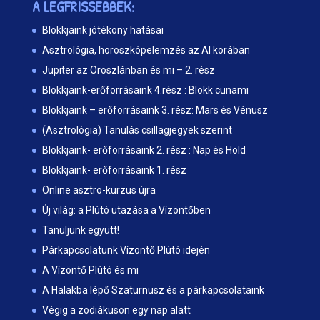
A LEGFRISSEBBEK:
Blokkjaink jótékony hatásai
Asztrológia, horoszkópelemzés az AI korában
Jupiter az Oroszlánban és mi – 2. rész
Blokkjaink-erőforrásaink 4.rész : Blokk cunami
Blokkjaink – erőforrásaink 3. rész: Mars és Vénusz
(Asztrológia) Tanulás csillagjegyek szerint
Blokkjaink- erőforrásaink 2. rész : Nap és Hold
Blokkjaink- erőforrásaink 1. rész
Online asztro-kurzus újra
Új világ: a Plútó utazása a Vízöntőben
Tanuljunk együtt!
Párkapcsolatunk Vízöntő Plútó idején
A Vízöntő Plútó és mi
A Halakba lépő Szaturnusz és a párkapcsolataink
Végig a zodiákuson egy nap alatt