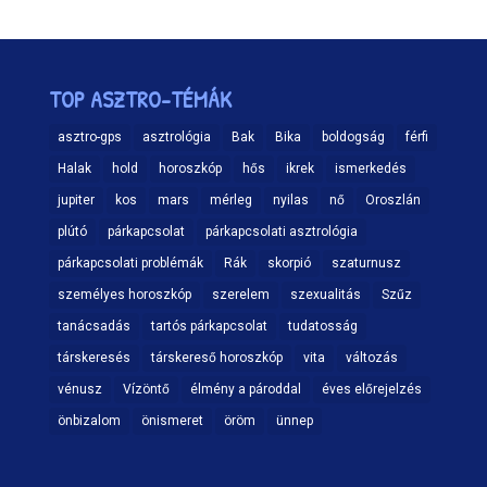
TOP ASZTRO-TÉMÁK
asztro-gps
asztrológia
Bak
Bika
boldogság
férfi
Halak
hold
horoszkóp
hős
ikrek
ismerkedés
jupiter
kos
mars
mérleg
nyilas
nő
Oroszlán
plútó
párkapcsolat
párkapcsolati asztrológia
párkapcsolati problémák
Rák
skorpió
szaturnusz
személyes horoszkóp
szerelem
szexualitás
Szűz
tanácsadás
tartós párkapcsolat
tudatosság
társkeresés
társkereső horoszkóp
vita
változás
vénusz
Vízöntő
élmény a pároddal
éves előrejelzés
önbizalom
önismeret
öröm
ünnep