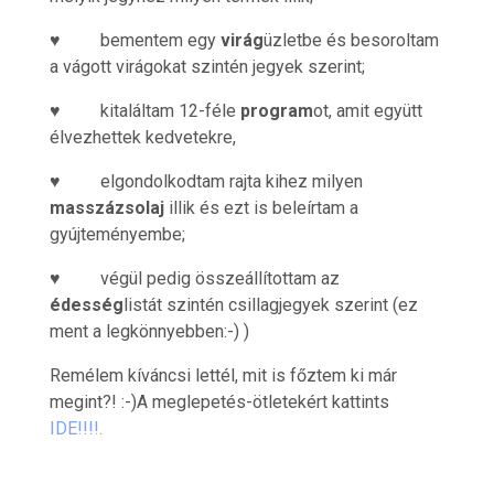
♥ bementem egy
virág
üzletbe és besoroltam
a vágott virágokat szintén jegyek szerint;
♥ kitaláltam 12-féle
program
ot, amit együtt
élvezhettek kedvetekre,
♥ elgondolkodtam rajta kihez milyen
masszázsolaj
illik és ezt is beleírtam a
gyújteményembe;
♥ végül pedig összeállítottam az
édesség
listát szintén csillagjegyek szerint (ez
ment a legkönnyebben:-) )
Remélem kíváncsi lettél, mit is főztem ki már
megint?! :-)A meglepetés-ötletekért kattints
IDE!!!!.