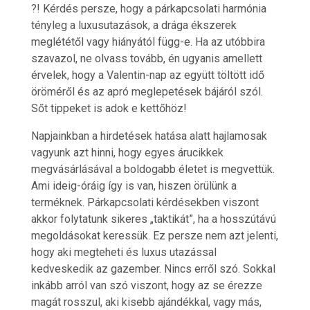
?! Kérdés persze, hogy a párkapcsolati harmónia
tényleg a luxusutazások, a drága ékszerek
meglététől vagy hiányától függ-e. Ha az utóbbira
szavazol, ne olvass tovább, én ugyanis amellett
érvelek, hogy a Valentin-nap az együtt töltött idő
öröméről és az apró meglepetések bájáról szól.
Sőt tippeket is adok e kettőhöz!
Napjainkban a hirdetések hatása alatt hajlamosak
vagyunk azt hinni, hogy egyes árucikkek
megvásárlásával a boldogabb életet is megvettük.
Ami ideig-óráig így is van, hiszen örülünk a
terméknek. Párkapcsolati kérdésekben viszont
akkor folytatunk sikeres „taktikát”, ha a hosszútávú
megoldásokat keressük. Ez persze nem azt jelenti,
hogy aki megteheti és luxus utazással
kedveskedik az gazember. Nincs erről szó. Sokkal
inkább arról van szó viszont, hogy az se érezze
magát rosszul, aki kisebb ajándékkal, vagy más,