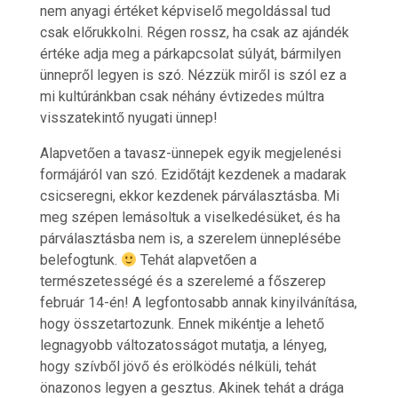
nem anyagi értéket képviselő megoldással tud
csak előrukkolni. Régen rossz, ha csak az ajándék
értéke adja meg a párkapcsolat súlyát, bármilyen
ünnepről legyen is szó. Nézzük miről is szól ez a
mi kultúránkban csak néhány évtizedes múltra
visszatekintő nyugati ünnep!
Alapvetően a tavasz-ünnepek egyik megjelenési
formájáról van szó. Ezidőtájt kezdenek a madarak
csicseregni, ekkor kezdenek párválasztásba. Mi
meg szépen lemásoltuk a viselkedésüket, és ha
párválasztásba nem is, a szerelem ünneplésébe
belefogtunk.
Tehát alapvetően a
természetességé és a szerelemé a főszerep
február 14-én! A legfontosabb annak kinyilvánítása,
hogy összetartozunk. Ennek mikéntje a lehető
legnagyobb változatosságot mutatja, a lényeg,
hogy szívből jövő és erölködés nélküli, tehát
önazonos legyen a gesztus. Akinek tehát a drága