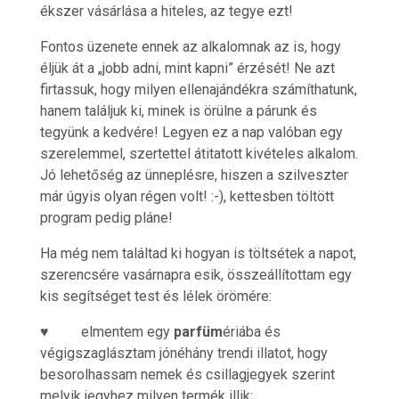
ékszer vásárlása a hiteles, az tegye ezt!
Fontos üzenete ennek az alkalomnak az is, hogy
éljük át a „jobb adni, mint kapni” érzését! Ne azt
firtassuk, hogy milyen ellenajándékra számíthatunk,
hanem találjuk ki, minek is örülne a párunk és
tegyünk a kedvére! Legyen ez a nap valóban egy
szerelemmel, szertettel átitatott kivételes alkalom.
Jó lehetőség az ünneplésre, hiszen a szilveszter
már úgyis olyan régen volt! :-), kettesben töltött
program pedig pláne!
Ha még nem találtad ki hogyan is töltsétek a napot,
szerencsére vasárnapra esik, összeállítottam egy
kis segítséget test és lélek örömére:
♥ elmentem egy
parfüm
ériába és
végigszaglásztam jónéhány trendi illatot, hogy
besorolhassam nemek és csillagjegyek szerint
melyik jegyhez milyen termék illik;