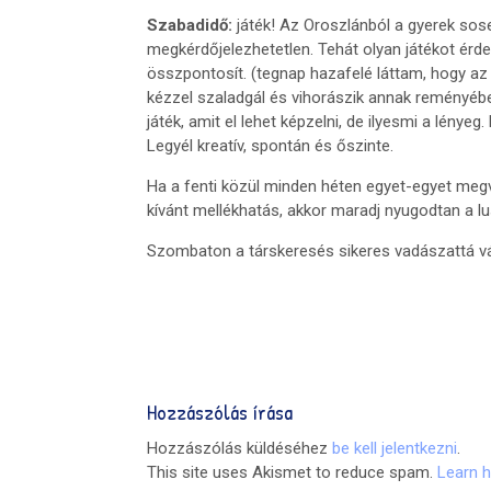
Szabadidő:
játék! Az Oroszlánból a gyerek sos
megkérdőjelezhetetlen. Tehát olyan játékot ér
összpontosít. (tegnap hazafelé láttam, hogy az 
kézzel szaladgál és vihorászik annak reményéb
játék, amit el lehet képzelni, de ilyesmi a lénye
Legyél kreatív, spontán és őszinte.
Ha a fenti közül minden héten egyet-egyet meg
kívánt mellékhatás, akkor maradj nyugodtan a l
Szombaton a társkeresés sikeres vadászattá vá
Hozzászólás írása
Hozzászólás küldéséhez
be kell jelentkezni
.
This site uses Akismet to reduce spam.
Learn 