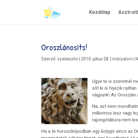
Kezdőlap
Asztrol
Oroszlánosíts!
Szerző:
szalaiszilvi
|
2010. július 28.
|
önbizalom
|
N
Ugye te is szeretnél m
sőt ki is fejezik nyílt
vágyunk! Az Oroszlán 
Na, azt nem mondhatná
milliomos lesz vagy le
rajongótábora nem lesz,
Ha a te horoszkópodban egy bolygó sincs az O