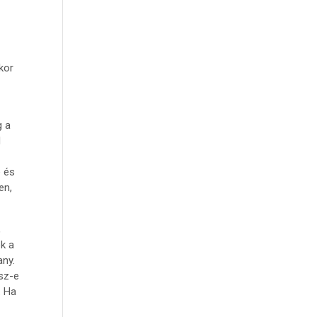
kkor
g a
d
e és
en,
,
k a
any.
sz-e
. Ha