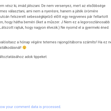
em vész ki, imád játszani. De nem versenyez, mert az elsőbbsége
demes választani, ami nem a nyerésre, hanem a játék örömére
utcán felszerelt sebességkijelző előtt egy negyvenes pár feltartott
en, hogy hátha beméri őket a műszer. J Nem ez a legoroszlánosabb
g. Látszott rajtuk, hogy nagyon élvezik.) Ne nyomd el a gyermeki éned.
valósítasz a hónap végére tetemes rajongótáborra számíts! Ha ez 
ustálkodásnál!
ltoztatásához adok tippeket.
how your comment data is processed
.