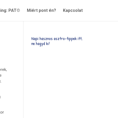
ning: PAT©
Miért pont én?
Kapcsolat
Napi hasznos asztro-tippek itt,
ne hagyd ki!
rek,
re
.
g
kor