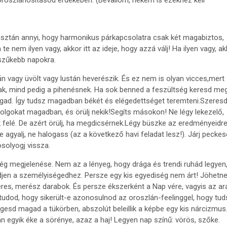
roszlánosításod érdekében. (Bevallom, nekem is ezekhez kell
sztán annyi, hogy harmonikus párkapcsolatra csak két magabiztos,
e nem ilyen vagy, akkor itt az ideje, hogy azzá válj! Ha ilyen vagy, a
 szűkebb napokra.
án vagy üvölt vagy lustán heverészik. És ez nem is olyan vicces,mert
ak, mind pedig a pihenésnek. Ha sok benned a feszültség keresd me
agad. Így tudsz magadban békét és elégedettséget teremteni.Szeres
lgokat magadban, és örülj nekik!Segíts másokon! Ne légy lekezelő,
k felé. De azért örülj, ha megdicsérnek.Légy büszke az eredményeidr
 agyalj, ne halogass (az a következő havi feladat lesz!). Járj peckes
solyogj vissza.
ség megjelenése. Nem az a lényeg, hogy drága és trendi ruhád legyen
djen a személyiségedhez. Persze egy kis egyediség nem árt! Jöhetne
tteres, merész darabok. És persze ékszerként a Nap vére, vagyis az ar
dod, hogy sikerült-e azonosulnod az oroszlán-feelinggel, hogy tud
gesd magad a tükörben, abszolút beleillik a képbe egy kis nárcizmus
lán egyik éke a sörénye, azaz a haj! Legyen nap színű: vörös, szőke.