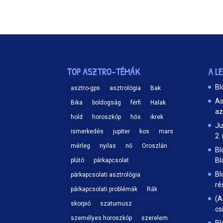
TOP ASZTRO-TÉMÁK
A L
Bl
asztro-gps
asztrológia
Bak
As
Bika
boldogság
férfi
Halak
az
hold
horoszkóp
hős
ikrek
Ju
ismerkedés
jupiter
kos
mars
2.
mérleg
nyilas
nő
Oroszlán
Bl
Bl
plútó
párkapcsolat
Bl
párkapcsolati asztrológia
ré
párkapcsolati problémák
Rák
(A
skorpió
szaturnusz
cs
személyes horoszkóp
szerelem
Bl