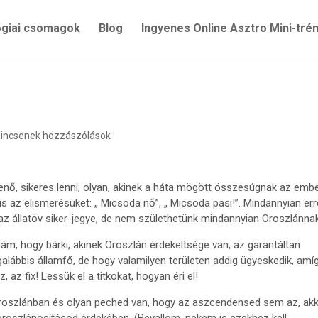
ógiai csomagok
Blog
Ingyenes Online Asztro Mini-tré
incsenek hozzászólások
enő, sikeres lenni; olyan, akinek a háta mögött összesúgnak az embe
an is az elismerésüket: „ Micsoda nő”, „ Micsoda pasi!”. Mindannyian er
az állatöv siker-jegye, de nem születhetünk mindannyian Oroszlánnak
m, hogy bárki, akinek Oroszlán érdekeltsége van, az garantáltan
galábbis államfő, de hogy valamilyen területen addig ügyeskedik, amí
 az fix! Lessük el a titkokat, hogyan éri el!
roszlánban és olyan peched van, hogy az aszcendensed sem az, ak