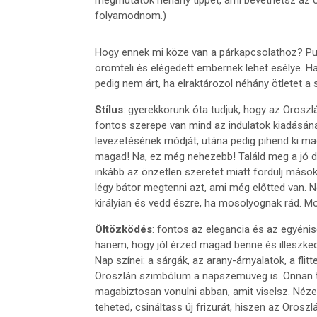
megmutatok néhány tippet, ami bevethetsz az o
folyamodnom.)
Hogy ennek mi köze van a párkapcsolathoz? Pu
örömteli és elégedett embernek lehet esélye. Ha t
pedig nem árt, ha elraktározol néhány ötletet a
Stílus
: gyerekkorunk óta tudjuk, hogy az Oroszl
fontos szerepe van mind az indulatok kiadásán
levezetésének módját, utána pedig pihend ki m
magad! Na, ez még nehezebb! Találd meg a jó do
inkább az önzetlen szeretet miatt fordulj máso
légy bátor megtenni azt, ami még előtted van. Ne
királyian és vedd észre, ha mosolyognak rád. Mo
Öltözködés
: fontos az elegancia és az egyéni
hanem, hogy jól érzed magad benne és illeszke
Nap színei: a sárgák, az arany-árnyalatok, a fli
Oroszlán szimbólum a napszemüveg is. Onnan tu
magabiztosan vonulni abban, amit viselsz. Néze
teheted, csináltass új frizurát, hiszen az Orosz