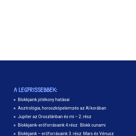
A LEGFRISSEBBEK:
Blokkjaink jótékony hatásai
Asztrológia, horoszkópelemzés az AI korában
Jupiter az Oroszlánban és mi – 2. rész
Blokkjaink-erőforrásaink 4.rész : Blokk cunami
Blokkjaink – erőforrásaink 3. rész: Mars és Vénusz