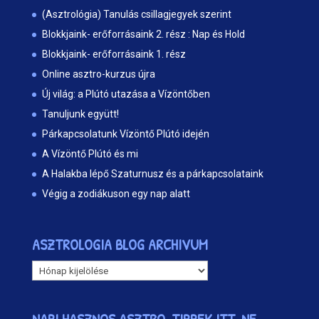
(Asztrológia) Tanulás csillagjegyek szerint
Blokkjaink- erőforrásaink 2. rész : Nap és Hold
Blokkjaink- erőforrásaink 1. rész
Online asztro-kurzus újra
Új világ: a Plútó utazása a Vízöntőben
Tanuljunk együtt!
Párkapcsolatunk Vízöntő Plútó idején
A Vízöntő Plútó és mi
A Halakba lépő Szaturnusz és a párkapcsolataink
Végig a zodiákuson egy nap alatt
ASZTROLOGIA BLOG ARCHIVUM
ASZTROLOGIA
BLOG
ARCHIVUM