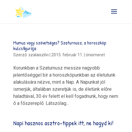
Mumus vagy szövetséges? Szaturnusz, a horoszkóp
kulcsfigurája
Szerző:
szalaiszilvi
|
2015. február 11.
|
önismeret
Korunkban a Szaturnusz messze nagyobb
jelentőséggel bír a horoszkópunkban az életutunk
alakulására nézve, mint a Nap. A Napunkat jól
ismerjük, általában szeretjük is, de életünk előre
haladtával, 30 év felett el kell fogadnunk, hogy nem
ő a főszereplő. Látszólag...
Napi hasznos asztro-tippek itt, ne hagyd ki!