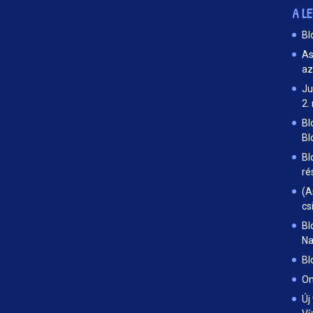
A L
Bl
As
az
Ju
2.
Bl
Bl
Bl
ré
(A
cs
Bl
Na
Bl
On
Új