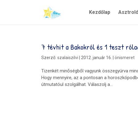
Kezdőlap
Asztrol
7 tévhit a Bakokról és 1 teszt róla
Szerző:
szalaiszilvi
|
2012. január 16.
|
önismeret
Tizenkét minőségből vagyunk összegyúrva minda
Hogy mennyire, az a pontosan a horoszkópodból k
útmutatóul szolgálhat. Válaszolj a...