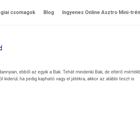
ógiai csomagok
Blog
Ingyenes Online Asztro Mini-tré
d
nnyian, ebből az egyik a Bak. Tehát mindenki Bak, de eltérő mérték
iderül, ha pedig kapható vagy el játékra, akkor az alábbi teszt is