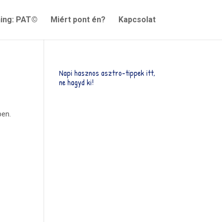
ning: PAT©
Miért pont én?
Kapcsolat
Napi hasznos asztro-tippek itt,
ne hagyd ki!
ben.