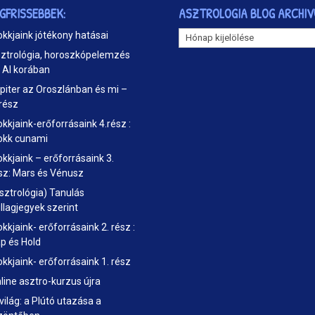
EGFRISSEBBEK:
ASZTROLOGIA BLOG ARCHI
ASZTROLOGIA
okkjaink jótékony hatásai
BLOG
ztrológia, horoszkópelemzés
ARCHIVUM
 AI korában
piter az Oroszlánban és mi –
 rész
okkjaink-erőforrásaink 4.rész :
okk cunami
okkjaink – erőforrásaink 3.
sz: Mars és Vénusz
sztrológia) Tanulás
illagjegyek szerint
okkjaink- erőforrásaink 2. rész :
p és Hold
okkjaink- erőforrásaink 1. rész
line asztro-kurzus újra
 világ: a Plútó utazása a