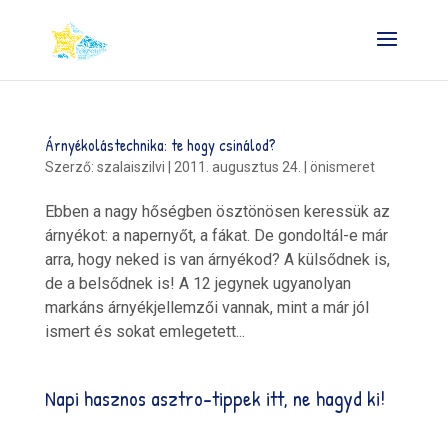
Árnyékolástechnika: te hogy csinálod?
Szerző:
szalaiszilvi
|
2011. augusztus 24.
|
önismeret
Ebben a nagy hőségben ösztönösen keressük az
árnyékot: a napernyőt, a fákat. De gondoltál-e már
arra, hogy neked is van árnyékod? A külsődnek is,
de a belsődnek is! A 12 jegynek ugyanolyan
markáns árnyékjellemzői vannak, mint a már jól
ismert és sokat emlegetett...
Napi hasznos asztro-tippek itt, ne hagyd ki!