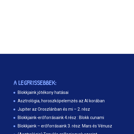
A LEGFRISSEBBEK:
Blokkjaink jótékony hatásai
Asztrológia, horoszkópelemzés az AI korában
Jupiter az Oroszlánban és mi – 2. rész
Blokkjaink-erőforrásaink 4.rész : Blokk cunami
Blokkjaink – erőforrásaink 3. rész: Mars és Vénusz