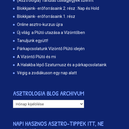
(Asztrológia) Tanulás csillagjegyek szerint
Blokkjaink- erőforrásaink 2. rész : Nap és Hold
Blokkjaink- erőforrásaink 1. rész
Online asztro-kurzus újra
Új világ: a Plútó utazása a Vízöntőben
Tanuljunk együtt!
Párkapcsolatunk Vízöntő Plútó idején
A Vízöntő Plútó és mi
A Halakba lépő Szaturnusz és a párkapcsolataink
Végig a zodiákuson egy nap alatt
ASZTROLOGIA BLOG ARCHIVUM
ASZTROLOGIA
BLOG
ARCHIVUM
NAPI HASZNOS ASZTRO-TIPPEK ITT, NE