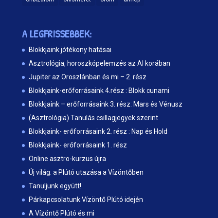
A LEGFRISSEBBEK:
Blokkjaink jótékony hatásai
Asztrológia, horoszkópelemzés az AI korában
Jupiter az Oroszlánban és mi – 2. rész
Blokkjaink-erőforrásaink 4.rész : Blokk cunami
Blokkjaink – erőforrásaink 3. rész: Mars és Vénusz
(Asztrológia) Tanulás csillagjegyek szerint
Blokkjaink- erőforrásaink 2. rész : Nap és Hold
Blokkjaink- erőforrásaink 1. rész
Online asztro-kurzus újra
Új világ: a Plútó utazása a Vízöntőben
Tanuljunk együtt!
Párkapcsolatunk Vízöntő Plútó idején
A Vízöntő Plútó és mi