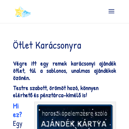
Ötlet Karácsonyra
Végre itt egy remek karácsonyi ajándék
ötlet, túl a sablonos, unalmas ajándékok
özönén.
Testre szabott, örömöt hozó, könnyen
elérhető és pénztárca-kímélő is!
Mi
ez?
Egy