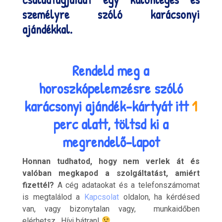
személyre szóló karácsonyi
ajándékkal.
Rendeld meg a
horoszkópelemzésre szóló
karácsonyi ajándék-kártyát itt
1
perc alatt, töltsd ki a
megrendelő-lapot
Honnan tudhatod, hogy nem verlek át és
valóban megkapod a szolgáltatást, amiért
fizettél?
A cég adataokat és a telefonszámomat
is megtalálod a
Kapcsolat
oldalon, ha kérdésed
van, vagy bizonytalan vagy, munkaidőben
elérhetsz. Hívj bátran!