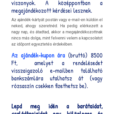
viszonyok. A középpontban a
megajándékozott kérdései lesznek.
Az ajándék-kártyát postán vagy e-mail-en küldön el
neked, ahogy szeretnéd. Ha pedig elérkezett a
nagy nap, és átadtad, akkor a megajándékozottnak
nincs más dolga, mint felvenni velem a kapcsolatot
az időpont egyeztetés érdekében.
Az ajándék-kupon ára
(bruttó) 8500
Ft, amelyet a rendelésedet
visszaigazoló e-mailben található
bankszámlára utalhatsz át (vagy
rózsaszín csekken fizethetsz be).
Lepd meg idén a barátaidat,
családtagjaidat egy különleges és