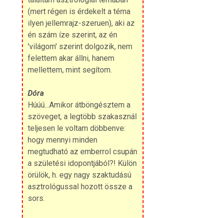
(mert régen is érdekelt a téma
ilyen jellemrajz-szeruen), aki az
én szám íze szerint, az én
'világom' szerint dolgozik, nem
felettem akar állni, hanem
mellettem, mint segítom.
Dóra
Húúú...Amikor átböngésztem a
szöveget, a legtöbb szakasznál
teljesen le voltam döbbenve:
hogy mennyi minden
megtudható az emberrol csupán
a születési idopontjából?! Külön
örülök, h. egy nagy szaktudású
asztrológussal hozott össze a
sors.