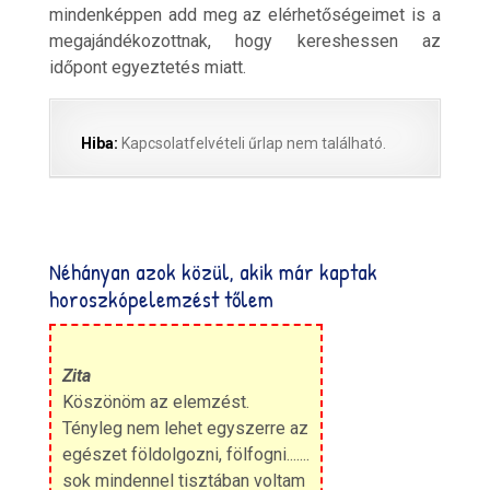
mindenképpen add meg az elérhetőségeimet is a
megajándékozottnak, hogy kereshessen az
időpont egyeztetés miatt.
Hiba:
Kapcsolatfelvételi űrlap nem található.
Néhányan azok közül, akik már kaptak
horoszkópelemzést tőlem
Zita
Köszönöm az elemzést.
Tényleg nem lehet egyszerre az
egészet földolgozni, fölfogni.......
sok mindennel tisztában voltam