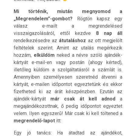
Mi történik, miután megnyomod a
„Megrendelem”-gombot?
Rögtön kapsz egy
válasz e-mailt a megrendelésed
visszaigazolásáról, ettől kezdve
8 nap áll
rendelkezésedre az
átutaláshoz
az ott megjelölt
feltételek szerint. Amint az utalás megérkezik
hozzám,
elküldöm
neked a névre szóló ajándék-
kártyát e-mail-en vagy postán (ahogy kérted),
illetőleg küldöm a szolgáltatásról a számlát is.
Amennyiben személyesen szeretnéd átvenni a
kártyát, e-mailen időpontot egyeztetünk és ekkor
fizetheted ki az árát készpénzben. Ezután az
ajándék-kártyát
már csak át kell adnod
a
megajándékozottnak, ő pedig időpontot egyeztet
velem. Ilyen egyszerű! Már csak ki kell töltened a
megrendelő-lapot
itt:
Egy jó tanács: Ha átadtad az ajándékot,