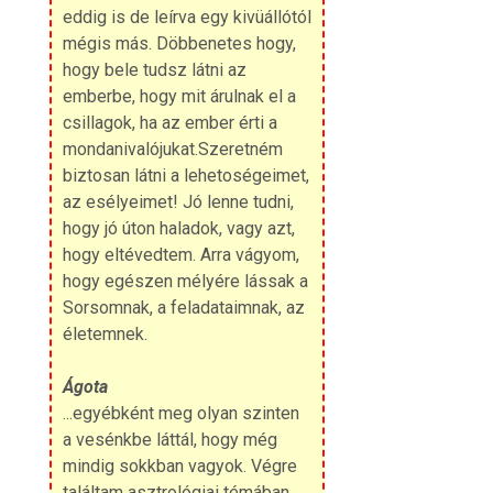
eddig is de leírva egy kivüállótól
mégis más. Döbbenetes hogy,
hogy bele tudsz látni az
emberbe, hogy mit árulnak el a
csillagok, ha az ember érti a
mondanivalójukat.Szeretném
biztosan látni a lehetoségeimet,
az esélyeimet! Jó lenne tudni,
hogy jó úton haladok, vagy azt,
hogy eltévedtem. Arra vágyom,
hogy egészen mélyére lássak a
Sorsomnak, a feladataimnak, az
életemnek.
Ágota
...egyébként meg olyan szinten
a vesénkbe láttál, hogy még
mindig sokkban vagyok. Végre
találtam asztrológiai témában