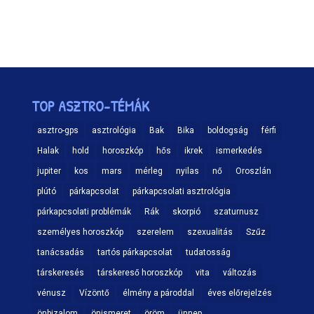
TOP ASZTRO-TÉMÁK
asztro-gps
asztrológia
Bak
Bika
boldogság
férfi
Halak
hold
horoszkóp
hős
ikrek
ismerkedés
jupiter
kos
mars
mérleg
nyilas
nő
Oroszlán
plútó
párkapcsolat
párkapcsolati asztrológia
párkapcsolati problémák
Rák
skorpió
szaturnusz
személyes horoszkóp
szerelem
szexualitás
Szűz
tanácsadás
tartós párkapcsolat
tudatosság
társkeresés
társkereső horoszkóp
vita
változás
vénusz
Vízöntő
élmény a pároddal
éves előrejelzés
önbizalom
önismeret
öröm
ünnep