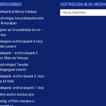
EGFRISSEBBEK:
ASZTROLOGIA BLOG ARCHI
ASZTROLOGIA
okkjaink jótékony hatásai
BLOG
ztrológia, horoszkópelemzés
ARCHIVUM
 AI korában
piter az Oroszlánban és mi –
 rész
okkjaink-erőforrásaink 4.rész :
okk cunami
okkjaink – erőforrásaink 3.
sz: Mars és Vénusz
sztrológia) Tanulás
illagjegyek szerint
okkjaink- erőforrásaink 2. rész :
p és Hold
okkjaink- erőforrásaink 1. rész
line asztro-kurzus újra
 világ: a Plútó utazása a
zöntőben