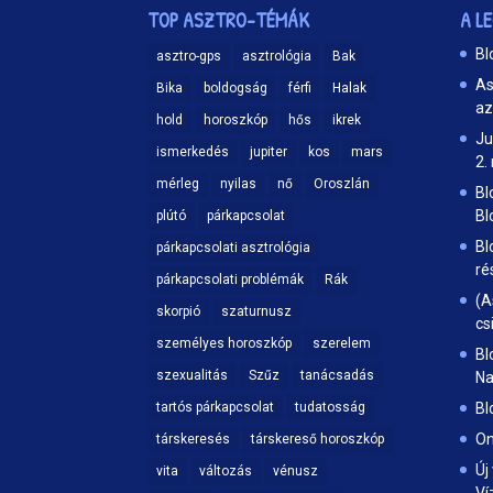
TOP ASZTRO-TÉMÁK
A L
Bl
asztro-gps
asztrológia
Bak
As
Bika
boldogság
férfi
Halak
az
hold
horoszkóp
hős
ikrek
Ju
ismerkedés
jupiter
kos
mars
2.
mérleg
nyilas
nő
Oroszlán
Bl
Bl
plútó
párkapcsolat
Bl
párkapcsolati asztrológia
ré
párkapcsolati problémák
Rák
(A
skorpió
szaturnusz
cs
személyes horoszkóp
szerelem
Bl
szexualitás
Szűz
tanácsadás
Na
tartós párkapcsolat
tudatosság
Bl
On
társkeresés
társkereső horoszkóp
Új
vita
változás
vénusz
Ví