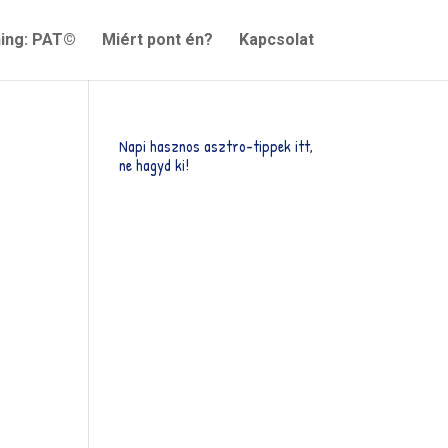
ning: PAT©
Miért pont én?
Kapcsolat
Napi hasznos asztro-tippek itt,
ne hagyd ki!