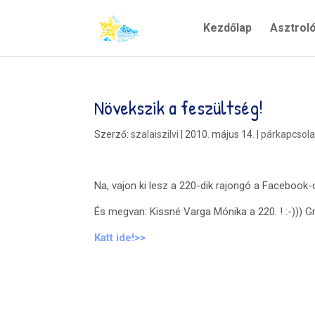
Kezdőlap
Asztrol
Növekszik a feszültség!
Szerző:
szalaiszilvi
|
2010. május 14.
|
párkapcsola
Na, vajon ki lesz a 220-dik rajongó a Facebook
És megvan: Kissné Varga Mónika a 220. ! :-))) Gr
Katt ide!>>