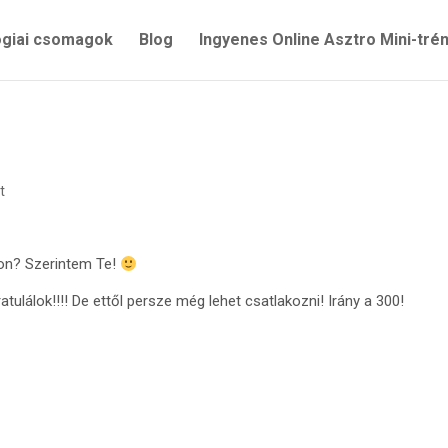
ógiai csomagok
Blog
Ingyenes Online Asztro Mini-tré
t
-on? Szerintem Te!
atulálok!!!! De ettől persze még lehet csatlakozni! Irány a 300!