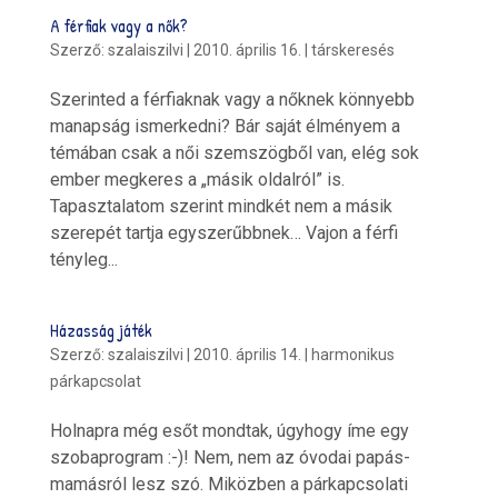
A férfiak vagy a nők?
Szerző:
szalaiszilvi
|
2010. április 16.
|
társkeresés
Szerinted a férfiaknak vagy a nőknek könnyebb
manapság ismerkedni? Bár saját élményem a
témában csak a női szemszögből van, elég sok
ember megkeres a „másik oldalról” is.
Tapasztalatom szerint mindkét nem a másik
szerepét tartja egyszerűbbnek… Vajon a férfi
tényleg...
Házasság játék
Szerző:
szalaiszilvi
|
2010. április 14.
|
harmonikus
párkapcsolat
Holnapra még esőt mondtak, úgyhogy íme egy
szobaprogram :-)! Nem, nem az óvodai papás-
mamásról lesz szó. Miközben a párkapcsolati