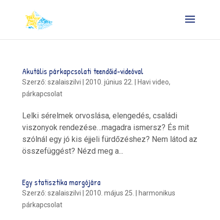
Akutális párkapcsolati teendőid-videóval
Szerző:
szalaiszilvi
|
2010. június 22.
|
Havi video
,
párkapcsolat
Lelki sérelmek orvoslása, elengedés, családi
viszonyok rendezése…magadra ismersz? És mit
szólnál egy jó kis éjjeli fürdőzéshez? Nem látod az
összefüggést? Nézd meg a...
Egy statisztika margójára
Szerző:
szalaiszilvi
|
2010. május 25.
|
harmonikus
párkapcsolat