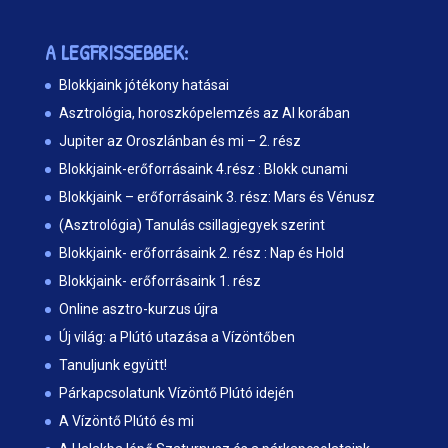
A LEGFRISSEBBEK:
Blokkjaink jótékony hatásai
Asztrológia, horoszkópelemzés az AI korában
Jupiter az Oroszlánban és mi – 2. rész
Blokkjaink-erőforrásaink 4.rész : Blokk cunami
Blokkjaink – erőforrásaink 3. rész: Mars és Vénusz
(Asztrológia) Tanulás csillagjegyek szerint
Blokkjaink- erőforrásaink 2. rész : Nap és Hold
Blokkjaink- erőforrásaink 1. rész
Online asztro-kurzus újra
Új világ: a Plútó utazása a Vízöntőben
Tanuljunk együtt!
Párkapcsolatunk Vízöntő Plútó idején
A Vízöntő Plútó és mi