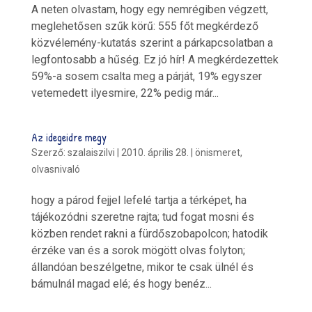
A neten olvastam, hogy egy nemrégiben végzett,
meglehetősen szűk körű: 555 főt megkérdező
közvélemény-kutatás szerint a párkapcsolatban a
legfontosabb a hűség. Ez jó hír! A megkérdezettek
59%-a sosem csalta meg a párját, 19% egyszer
vetemedett ilyesmire, 22% pedig már...
Az idegeidre megy
Szerző:
szalaiszilvi
|
2010. április 28.
|
önismeret
,
olvasnivaló
hogy a párod fejjel lefelé tartja a térképet, ha
tájékozódni szeretne rajta; tud fogat mosni és
közben rendet rakni a fürdőszobapolcon; hatodik
érzéke van és a sorok mögött olvas folyton;
állandóan beszélgetne, mikor te csak ülnél és
bámulnál magad elé; és hogy benéz...