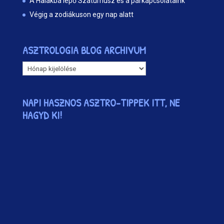
A Halakba lépő Szaturnusz és a párkapcsolataink
Végig a zodiákuson egy nap alatt
ASZTROLOGIA BLOG ARCHIVUM
ASZTROLOGIA
BLOG
ARCHIVUM
NAPI HASZNOS ASZTRO-TIPPEK ITT, NE
HAGYD KI!