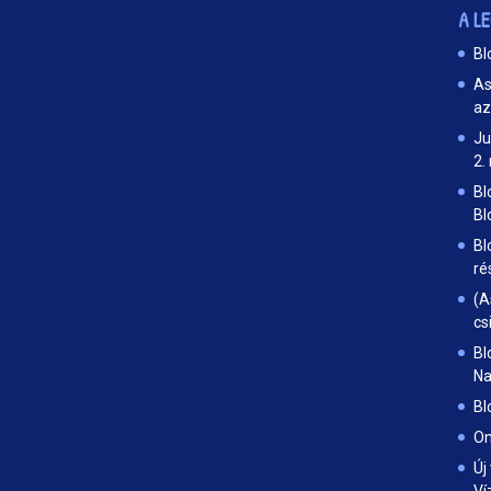
A L
Bl
As
az
Ju
2.
Bl
Bl
Bl
ré
(A
cs
Bl
Na
Bl
On
Új
Ví