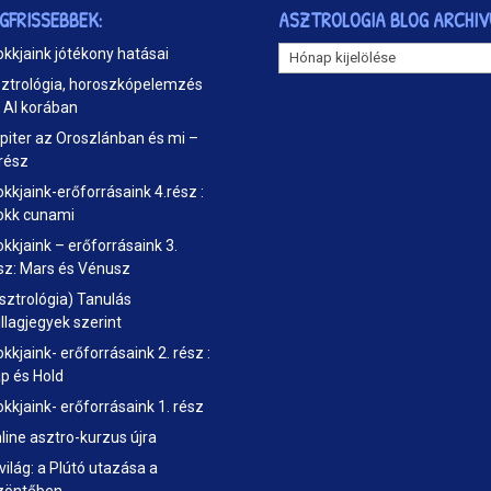
EGFRISSEBBEK:
ASZTROLOGIA BLOG ARCHI
ASZTROLOGIA
okkjaink jótékony hatásai
BLOG
ztrológia, horoszkópelemzés
ARCHIVUM
 AI korában
piter az Oroszlánban és mi –
 rész
okkjaink-erőforrásaink 4.rész :
okk cunami
okkjaink – erőforrásaink 3.
sz: Mars és Vénusz
sztrológia) Tanulás
illagjegyek szerint
okkjaink- erőforrásaink 2. rész :
p és Hold
okkjaink- erőforrásaink 1. rész
line asztro-kurzus újra
 világ: a Plútó utazása a
zöntőben