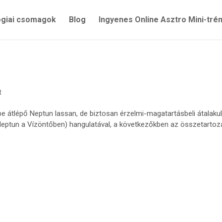
ógiai csomagok
Blog
Ingyenes Online Asztro Mini-tré
t
ébe átlépő Neptun lassan, de biztosan érzelmi-magatartásbeli átalaku
eptun a Vízöntőben) hangulatával, a következőkben az összetartoz