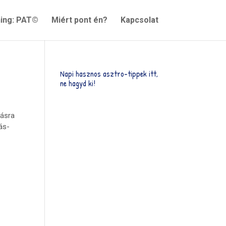
ning: PAT©
Miért pont én?
Kapcsolat
Napi hasznos asztro-tippek itt,
ne hagyd ki!
lásra
ás-