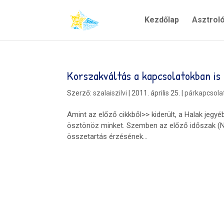
Kezdőlap
Asztrol
Korszakváltás a kapcsolatokban is
Szerző:
szalaiszilvi
|
2011. április 25.
|
párkapcsola
Amint az előző cikkből>> kiderült, a Halak jegy
ösztönöz minket. Szemben az előző időszak (N
összetartás érzésének...